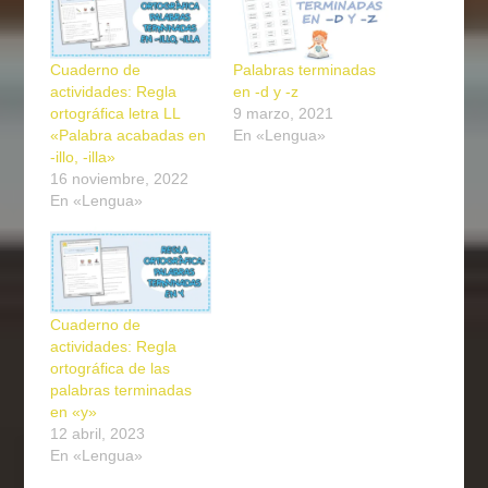
Cuaderno de
Palabras terminadas
actividades: Regla
en -d y -z
ortográfica letra LL
9 marzo, 2021
«Palabra acabadas en
En «Lengua»
-illo, -illa»
16 noviembre, 2022
En «Lengua»
Cuaderno de
actividades: Regla
ortográfica de las
palabras terminadas
en «y»
12 abril, 2023
En «Lengua»