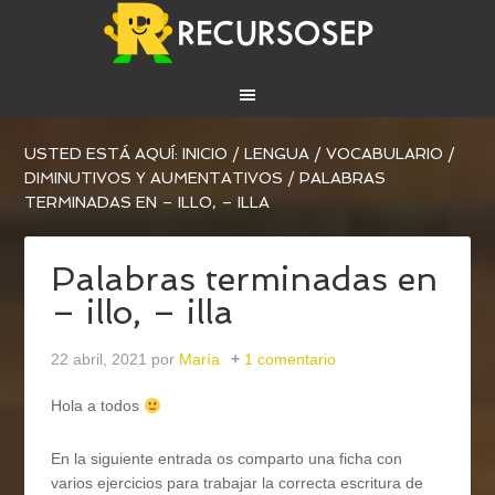
USTED ESTÁ AQUÍ:
INICIO
/
LENGUA
/
VOCABULARIO
/
DIMINUTIVOS Y AUMENTATIVOS
/
PALABRAS
TERMINADAS EN – ILLO, – ILLA
Palabras terminadas en
– illo, – illa
22 abril, 2021
por
María
1 comentario
Hola a todos
En la siguiente entrada os comparto una ficha con
varios ejercicios para trabajar la correcta escritura de