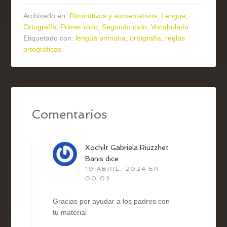
Archivado en:
Diminutivos y aumentativos
,
Lengua
,
Ortografía
,
Primer ciclo
,
Segundo ciclo
,
Vocabulario
Etiquetado con:
lengua primaria
,
ortografía
,
reglas
ortográficas
Comentarios
Xochilt Gabriela Riuzzhet
Banis
dice
19 ABRIL, 2024 EN
00:03
Gracias por ayudar a los padres con
tu material