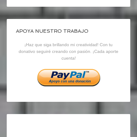
perfil
perfil
perfil
de
de
de
blogrecursosep
recursosep
recursosep
APOYA NUESTRO TRABAJO
¡Haz que siga brillando mi creatividad! Con tu
en
en
en
donativo seguiré creando con pasión. ¡Cada aporte
cuenta!
Facebook
Twitter
Instagram