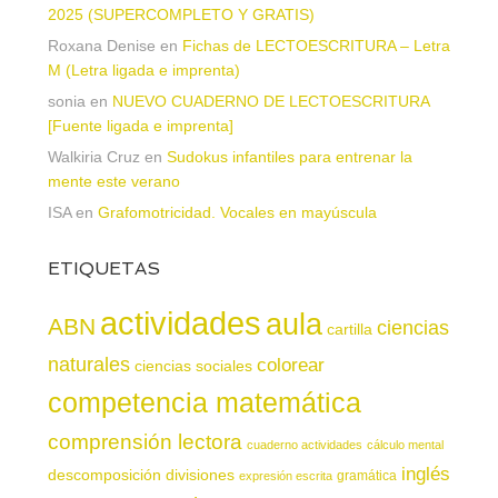
2025 (SUPERCOMPLETO Y GRATIS)
Roxana Denise
en
Fichas de LECTOESCRITURA – Letra
M (Letra ligada e imprenta)
sonia
en
NUEVO CUADERNO DE LECTOESCRITURA
[Fuente ligada e imprenta]
Walkiria Cruz
en
Sudokus infantiles para entrenar la
mente este verano
ISA
en
Grafomotricidad. Vocales en mayúscula
ETIQUETAS
actividades
aula
ABN
ciencias
cartilla
naturales
colorear
ciencias sociales
competencia matemática
comprensión lectora
cuaderno actividades
cálculo mental
inglés
descomposición
divisiones
gramática
expresión escrita