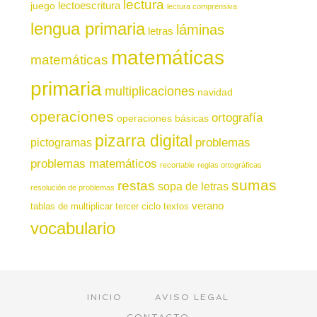
lectura
juego
lectoescritura
lectura comprensiva
lengua primaria
láminas
letras
matemáticas
matemáticas
primaria
multiplicaciones
navidad
operaciones
ortografía
operaciones básicas
pizarra digital
pictogramas
problemas
problemas matemáticos
recortable
reglas ortográficas
sumas
restas
sopa de letras
resolución de problemas
verano
tablas de multiplicar
tercer ciclo
textos
vocabulario
INICIO
AVISO LEGAL
CONTACTO