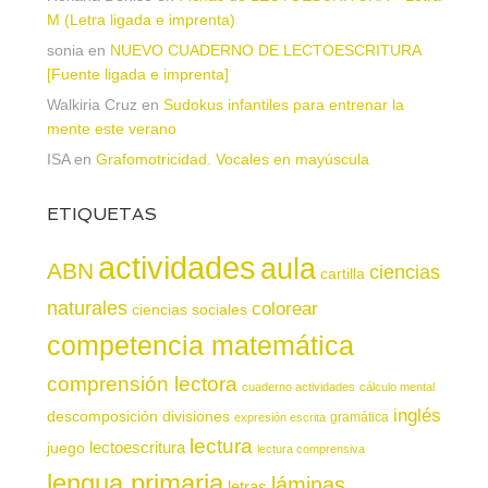
M (Letra ligada e imprenta)
sonia
en
NUEVO CUADERNO DE LECTOESCRITURA
[Fuente ligada e imprenta]
Walkiria Cruz
en
Sudokus infantiles para entrenar la
mente este verano
ISA
en
Grafomotricidad. Vocales en mayúscula
ETIQUETAS
actividades
aula
ABN
ciencias
cartilla
naturales
colorear
ciencias sociales
competencia matemática
comprensión lectora
cuaderno actividades
cálculo mental
inglés
descomposición
divisiones
gramática
expresión escrita
lectura
juego
lectoescritura
lectura comprensiva
lengua primaria
láminas
letras