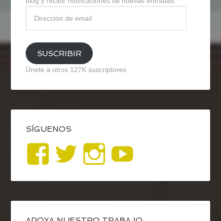
blog y recibir notificaciones de nuevas entradas.
Dirección
de
email
SUSCRIBIR
Únete a otros 127K suscriptores
SÍGUENOS
Ver
Ver
Ver
YouTub
perfil
perfil
perfil
de
de
de
APOYA NUESTRO TRABAJO