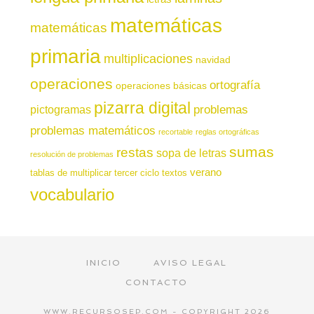
matemáticas
matemáticas
primaria
multiplicaciones
navidad
operaciones
ortografía
operaciones básicas
pizarra digital
pictogramas
problemas
problemas matemáticos
recortable
reglas ortográficas
sumas
restas
sopa de letras
resolución de problemas
verano
tablas de multiplicar
tercer ciclo
textos
vocabulario
INICIO
AVISO LEGAL
CONTACTO
WWW.RECURSOSEP.COM - COPYRIGHT 2026