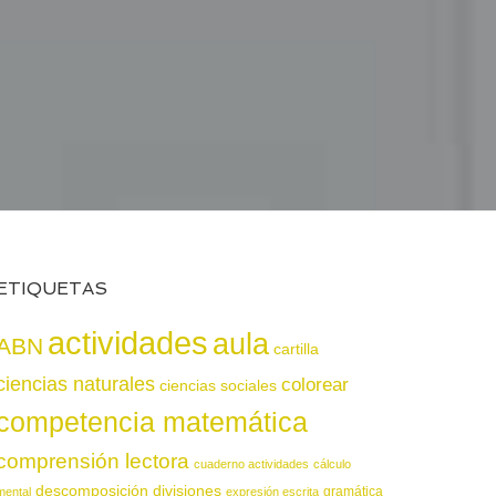
ETIQUETAS
actividades
aula
ABN
cartilla
ciencias naturales
colorear
ciencias sociales
competencia matemática
comprensión lectora
cuaderno actividades
cálculo
descomposición
divisiones
gramática
mental
expresión escrita