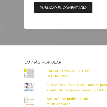
LO MÁS POPULAR
Libro de SOPAS DE LETRAS -
RECURSOSEP
EL APARATO DIGESTIVO: láminas par
el aula y fichas para el alumno (ES/EN)
Colección de problemas de
multiplicaciones