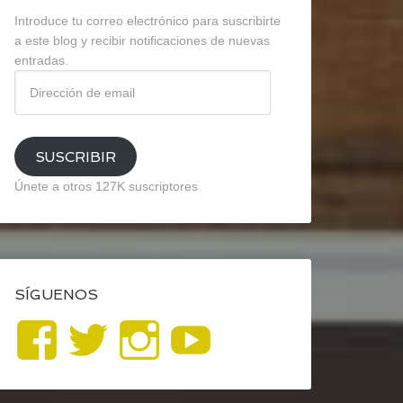
Introduce tu correo electrónico para suscribirte
a este blog y recibir notificaciones de nuevas
entradas.
Dirección
de
email
SUSCRIBIR
Únete a otros 127K suscriptores
SÍGUENOS
Ver
Ver
Ver
YouTube
perfil
perfil
perfil