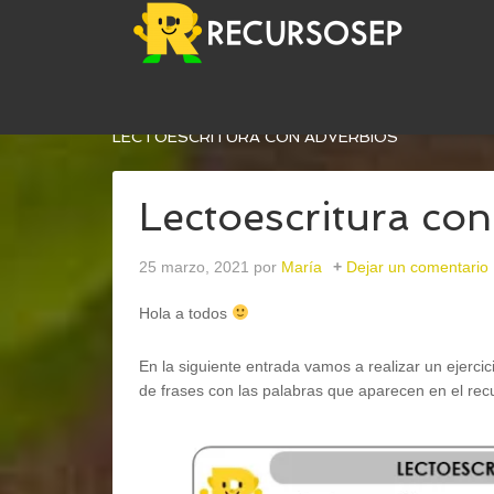
USTED ESTÁ AQUÍ:
INICIO
/
LENGUA
/
GRAMÁTI
LECTOESCRITURA CON ADVERBIOS
Lectoescritura co
25 marzo, 2021
por
María
Dejar un comentario
Hola a todos
En la siguiente entrada vamos a realizar un ejercic
de frases con las palabras que aparecen en el rec