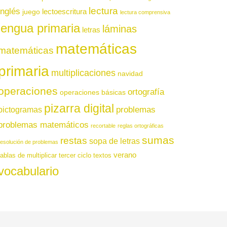
lectura
inglés
juego
lectoescritura
lectura comprensiva
lengua primaria
láminas
letras
matemáticas
matemáticas
primaria
multiplicaciones
navidad
operaciones
ortografía
operaciones básicas
pizarra digital
pictogramas
problemas
problemas matemáticos
recortable
reglas ortográficas
sumas
restas
sopa de letras
resolución de problemas
verano
tablas de multiplicar
tercer ciclo
textos
vocabulario