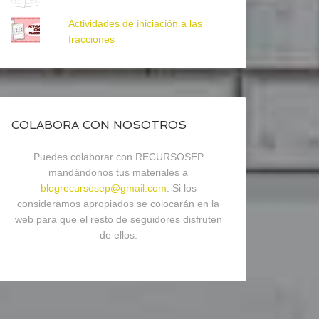
Actividades de iniciación a las
fracciones
COLABORA CON NOSOTROS
Puedes colaborar con RECURSOSEP
mandándonos tus materiales a
blogrecursosep@gmail.com
. Si los
consideramos apropiados se colocarán en la
web para que el resto de seguidores disfruten
de ellos.