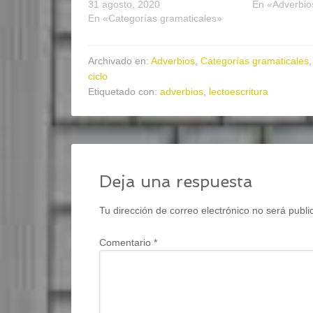
31 agosto, 2020
En «Adverbio
En «Categorías gramaticales»
Archivado en:
Adverbios
,
Categorías gramaticales
ciclo
Etiquetado con:
adverbios
,
lectoescritura
Deja una respuesta
Tu dirección de correo electrónico no será publi
Comentario
*