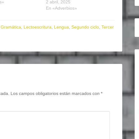
s»
2 abril, 2025
En «Adverbios»
,
Gramática
,
Lectoescritura
,
Lengua
,
Segundo ciclo
,
Tercer
cada.
Los campos obligatorios están marcados con
*