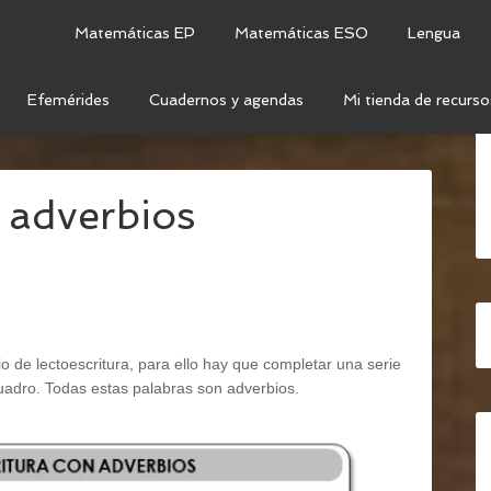
Matemáticas EP
Matemáticas ESO
Lengua
Efemérides
Cuadernos y agendas
Mi tienda de recurso
CA
/
CATEGORÍAS GRAMATICALES
/
ADVERBIOS
/
n adverbios
io de lectoescritura, para ello hay que completar una serie
uadro. Todas estas palabras son adverbios.