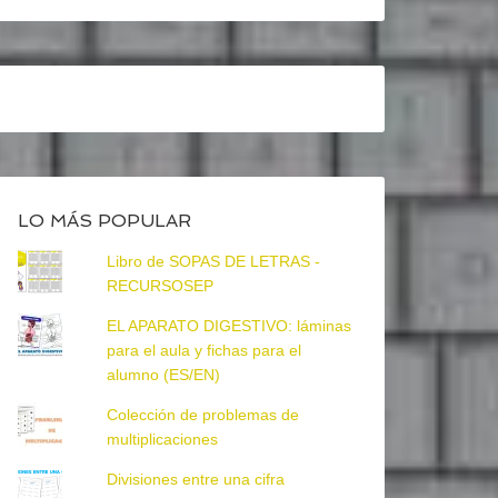
LO MÁS POPULAR
Libro de SOPAS DE LETRAS -
RECURSOSEP
EL APARATO DIGESTIVO: láminas
para el aula y fichas para el
alumno (ES/EN)
Colección de problemas de
multiplicaciones
Divisiones entre una cifra