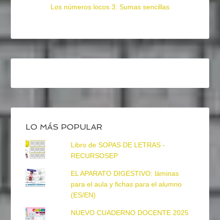
Los números locos 3: Sumas sencillas
LO MÁS POPULAR
Libro de SOPAS DE LETRAS -
RECURSOSEP
EL APARATO DIGESTIVO: láminas
para el aula y fichas para el alumno
(ES/EN)
NUEVO CUADERNO DOCENTE 2025