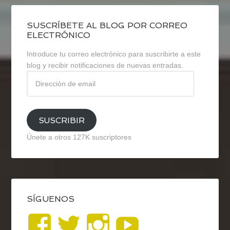
SUSCRÍBETE AL BLOG POR CORREO
ELECTRÓNICO
Introduce tu correo electrónico para suscribirte a este
blog y recibir notificaciones de nuevas entradas.
Dirección
de
email
SUSCRIBIR
Únete a otros 127K suscriptores
SÍGUENOS
Ver
Ver
Ver
YouTub