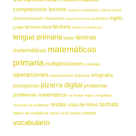
comprensión lectora
cuaderno actividades
cálculo mental
inglés
descomposición
divisiones
gramática
expresión escrita
lectura
juego
lectoescritura
lectura comprensiva
lengua primaria
láminas
letras
matemáticas
matemáticas
primaria
multiplicaciones
navidad
operaciones
ortografía
operaciones básicas
pizarra digital
pictogramas
problemas
problemas matemáticos
recortable
reglas ortográficas
sumas
restas
sopa de letras
resolución de problemas
verano
tablas de multiplicar
tercer ciclo
textos
vocabulario