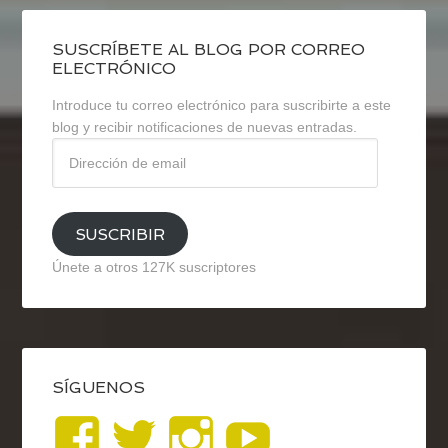
SUSCRÍBETE AL BLOG POR CORREO
ELECTRÓNICO
Introduce tu correo electrónico para suscribirte a este
blog y recibir notificaciones de nuevas entradas.
Dirección
de
email
SUSCRIBIR
Únete a otros 127K suscriptores
SÍGUENOS
Ver
Ver
Ver
YouTub