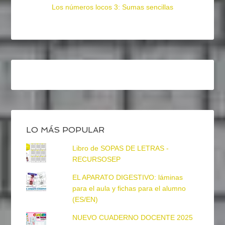
Los números locos 3: Sumas sencillas
LO MÁS POPULAR
Libro de SOPAS DE LETRAS -
RECURSOSEP
EL APARATO DIGESTIVO: láminas
para el aula y fichas para el alumno
(ES/EN)
NUEVO CUADERNO DOCENTE 2025