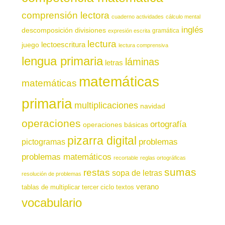
comprensión lectora
cuaderno actividades
cálculo mental
inglés
descomposición
divisiones
gramática
expresión escrita
lectura
juego
lectoescritura
lectura comprensiva
lengua primaria
láminas
letras
matemáticas
matemáticas
primaria
multiplicaciones
navidad
operaciones
ortografía
operaciones básicas
pizarra digital
pictogramas
problemas
problemas matemáticos
recortable
reglas ortográficas
sumas
restas
sopa de letras
resolución de problemas
verano
tablas de multiplicar
tercer ciclo
textos
vocabulario