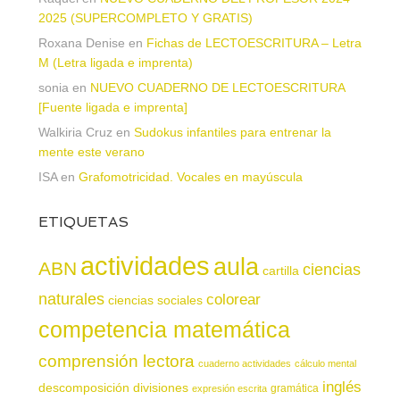
2025 (SUPERCOMPLETO Y GRATIS)
Roxana Denise
en
Fichas de LECTOESCRITURA – Letra
M (Letra ligada e imprenta)
sonia
en
NUEVO CUADERNO DE LECTOESCRITURA
[Fuente ligada e imprenta]
Walkiria Cruz
en
Sudokus infantiles para entrenar la
mente este verano
ISA
en
Grafomotricidad. Vocales en mayúscula
ETIQUETAS
actividades
aula
ABN
ciencias
cartilla
naturales
colorear
ciencias sociales
competencia matemática
comprensión lectora
cuaderno actividades
cálculo mental
inglés
descomposición
divisiones
gramática
expresión escrita