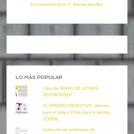
Los números locos 3: Sumas sencillas
LO MÁS POPULAR
Libro de SOPAS DE LETRAS -
RECURSOSEP
EL APARATO DIGESTIVO: láminas
para el aula y fichas para el alumno
(ES/EN)
Colección de problemas de