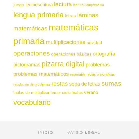
lectura
juego
lectoescritura
lectura comprensiva
lengua primaria
láminas
letras
matemáticas
matemáticas
primaria
multiplicaciones
navidad
operaciones
ortografía
operaciones básicas
pizarra digital
pictogramas
problemas
problemas matemáticos
recortable
reglas ortográficas
sumas
restas
sopa de letras
resolución de problemas
verano
tablas de multiplicar
tercer ciclo
textos
vocabulario
INICIO
AVISO LEGAL