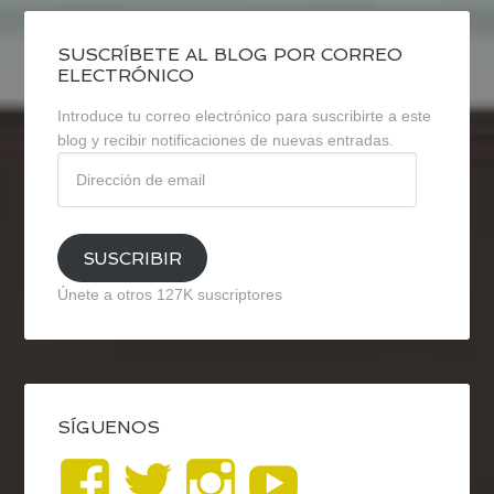
SUSCRÍBETE AL BLOG POR CORREO
ELECTRÓNICO
Introduce tu correo electrónico para suscribirte a este
blog y recibir notificaciones de nuevas entradas.
Dirección
de
email
SUSCRIBIR
Únete a otros 127K suscriptores
SÍGUENOS
Ver
Ver
Ver
YouTub