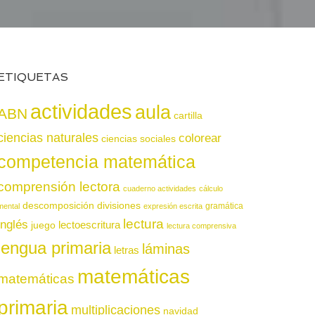
ETIQUETAS
actividades
aula
ABN
cartilla
ciencias naturales
colorear
ciencias sociales
competencia matemática
comprensión lectora
cuaderno actividades
cálculo
descomposición
divisiones
gramática
mental
expresión escrita
lectura
inglés
juego
lectoescritura
lectura comprensiva
lengua primaria
láminas
letras
matemáticas
matemáticas
primaria
multiplicaciones
navidad