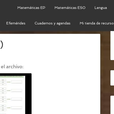
Matemáticas EP
Matemáticas ESO
Lengua
Efemérides
Cuadernos y agendas
Mi tienda de recurso
IJOS
/
PALABRAS SUFIJOS (2)
)
el archivo: