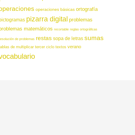
operaciones
ortografía
operaciones básicas
pizarra digital
pictogramas
problemas
problemas matemáticos
recortable
reglas ortográficas
sumas
restas
sopa de letras
resolución de problemas
verano
tablas de multiplicar
tercer ciclo
textos
vocabulario