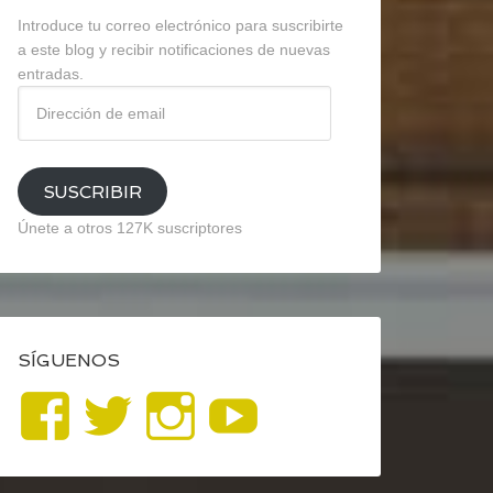
Introduce tu correo electrónico para suscribirte
a este blog y recibir notificaciones de nuevas
entradas.
Dirección
de
email
SUSCRIBIR
Únete a otros 127K suscriptores
SÍGUENOS
Ver
Ver
Ver
YouTube
perfil
perfil
perfil