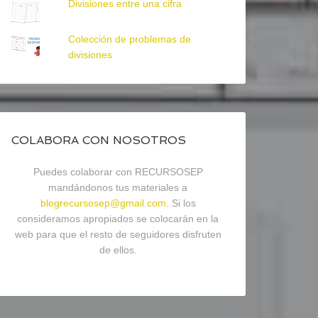
Divisiones entre una cifra
Colección de problemas de
divisiones
COLABORA CON NOSOTROS
Puedes colaborar con RECURSOSEP
mandándonos tus materiales a
blogrecursosep@gmail.com
. Si los
consideramos apropiados se colocarán en la
web para que el resto de seguidores disfruten
de ellos.