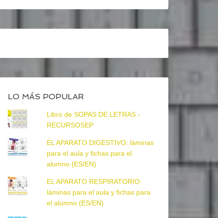
LO MÁS POPULAR
Libro de SOPAS DE LETRAS -
RECURSOSEP
EL APARATO DIGESTIVO: láminas
para el aula y fichas para el
alumno (ES/EN)
EL APARATO RESPIRATORIO:
láminas para el aula y fichas para
el alumno (ES/EN)