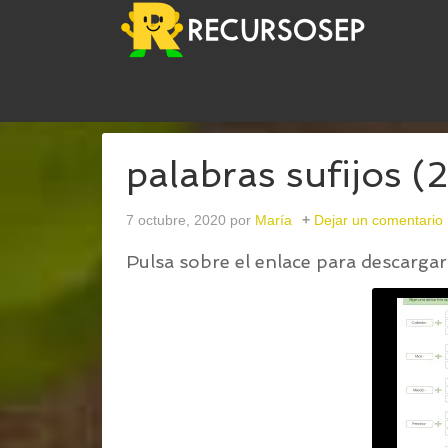
USTED ESTÁ AQUÍ:
INICIO
/
PALABRAS CON SUF
palabras sufijos (2
7 octubre, 2020
por
María
Dejar un comentario
Pulsa sobre el enlace para descargar 