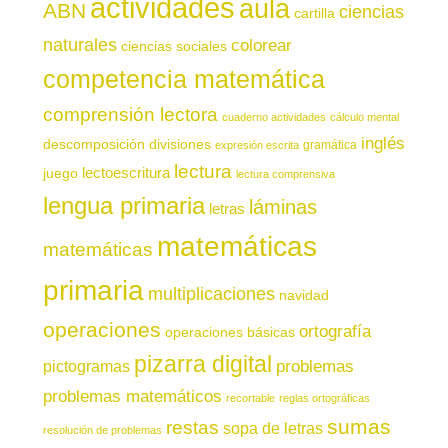
actividades
aula
ABN
ciencias
cartilla
naturales
colorear
ciencias sociales
competencia matemática
comprensión lectora
cuaderno actividades
cálculo mental
inglés
descomposición
divisiones
gramática
expresión escrita
lectura
juego
lectoescritura
lectura comprensiva
lengua primaria
láminas
letras
matemáticas
matemáticas
primaria
multiplicaciones
navidad
operaciones
ortografía
operaciones básicas
pizarra digital
pictogramas
problemas
problemas matemáticos
recortable
reglas ortográficas
sumas
restas
sopa de letras
resolución de problemas