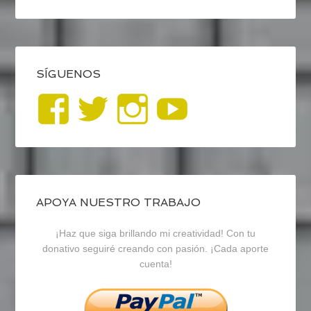
SÍGUENOS
Ver
Ver
Ver
YouTub
perfil
perfil
perfil
de
de
de
blogrecursosep
recursosep
recursosep
APOYA NUESTRO TRABAJO
¡Haz que siga brillando mi creatividad! Con tu
en
en
en
donativo seguiré creando con pasión. ¡Cada aporte
cuenta!
Facebook
Twitter
Instagram