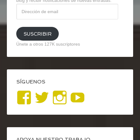
blog y recibir notificaciones de nuevas entradas.
Dirección
de
email
SUSCRIBIR
Únete a otros 127K suscriptores
SÍGUENOS
Ver
Ver
Ver
YouTub
perfil
perfil
perfil
de
de
de
APOYA NUESTRO TRABAJO