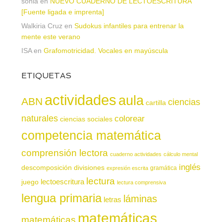
sonia
en
NUEVO CUADERNO DE LECTOESCRITURA
[Fuente ligada e imprenta]
Walkiria Cruz
en
Sudokus infantiles para entrenar la
mente este verano
ISA
en
Grafomotricidad. Vocales en mayúscula
ETIQUETAS
actividades
aula
ABN
ciencias
cartilla
naturales
colorear
ciencias sociales
competencia matemática
comprensión lectora
cuaderno actividades
cálculo mental
inglés
descomposición
divisiones
gramática
expresión escrita
lectura
juego
lectoescritura
lectura comprensiva
lengua primaria
láminas
letras
matemáticas
matemáticas