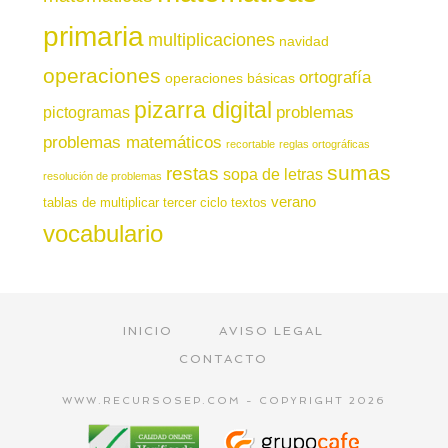
primaria
multiplicaciones
navidad
operaciones
ortografía
operaciones básicas
pizarra digital
pictogramas
problemas
problemas matemáticos
recortable
reglas ortográficas
sumas
restas
sopa de letras
resolución de problemas
verano
tablas de multiplicar
tercer ciclo
textos
vocabulario
INICIO
AVISO LEGAL
CONTACTO
WWW.RECURSOSEP.COM - COPYRIGHT 2026