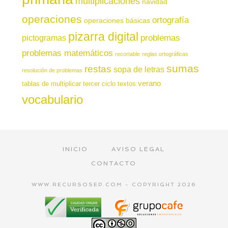
multiplicaciones
navidad
operaciones
ortografía
operaciones básicas
pizarra digital
pictogramas
problemas
problemas matemáticos
recortable
reglas ortográficas
sumas
restas
sopa de letras
resolución de problemas
verano
tablas de multiplicar
tercer ciclo
textos
vocabulario
INICIO
AVISO LEGAL
CONTACTO
WWW.RECURSOSEP.COM - COPYRIGHT 2026