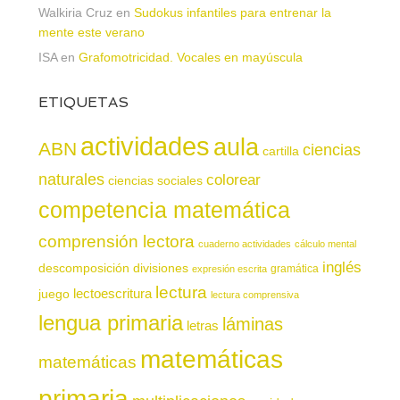
Walkiria Cruz
en
Sudokus infantiles para entrenar la
mente este verano
ISA
en
Grafomotricidad. Vocales en mayúscula
ETIQUETAS
actividades
aula
ABN
ciencias
cartilla
naturales
colorear
ciencias sociales
competencia matemática
comprensión lectora
cuaderno actividades
cálculo mental
inglés
descomposición
divisiones
gramática
expresión escrita
lectura
juego
lectoescritura
lectura comprensiva
lengua primaria
láminas
letras
matemáticas
matemáticas
primaria