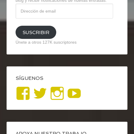
blog y recibir notificaciones de nuevas entradas.
Dirección
de
email
SUSCRIBIR
Únete a otros 127K suscriptores
SÍGUENOS
Ver
Ver
Ver
YouTub
perfil
perfil
perfil
de
de
de
APOYA NUESTRO TRABAJO