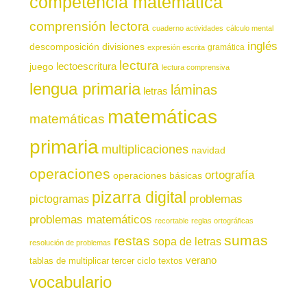
competencia matemática
comprensión lectora
cuaderno actividades
cálculo mental
inglés
descomposición
divisiones
gramática
expresión escrita
lectura
juego
lectoescritura
lectura comprensiva
lengua primaria
láminas
letras
matemáticas
matemáticas
primaria
multiplicaciones
navidad
operaciones
ortografía
operaciones básicas
pizarra digital
pictogramas
problemas
problemas matemáticos
recortable
reglas ortográficas
sumas
restas
sopa de letras
resolución de problemas
verano
tablas de multiplicar
tercer ciclo
textos
vocabulario