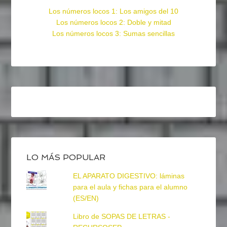
Los números locos 1: Los amigos del 10
Los números locos 2: Doble y mitad
Los números locos 3: Sumas sencillas
LO MÁS POPULAR
EL APARATO DIGESTIVO: láminas
para el aula y fichas para el alumno
(ES/EN)
Libro de SOPAS DE LETRAS -