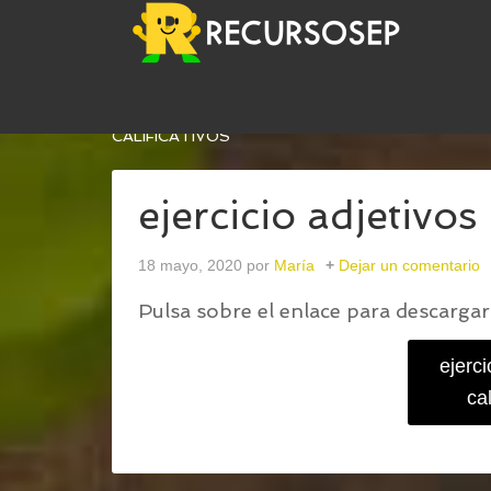
USTED ESTÁ AQUÍ:
INICIO
/
ADJETIVOS CALIFI
CALIFICATIVOS
ejercicio adjetivos 
18 mayo, 2020
por
María
Dejar un comentario
Pulsa sobre el enlace para descargar 
ejerci
cal