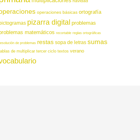
multiplicaciones
navidad
operaciones
ortografía
operaciones básicas
pizarra digital
pictogramas
problemas
problemas matemáticos
recortable
reglas ortográficas
sumas
restas
sopa de letras
resolución de problemas
verano
tablas de multiplicar
tercer ciclo
textos
vocabulario