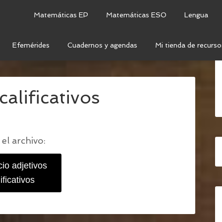
Matemáticas EP
Matemáticas ESO
Lengua
Efemérides
Cuadernos y agendas
Mi tienda de recurso
CATIVOS Y SUSTANTIVOS
/
EJERCICIO ADJETIVOS
calificativos
el archivo:
cio adjetivos
ificativos