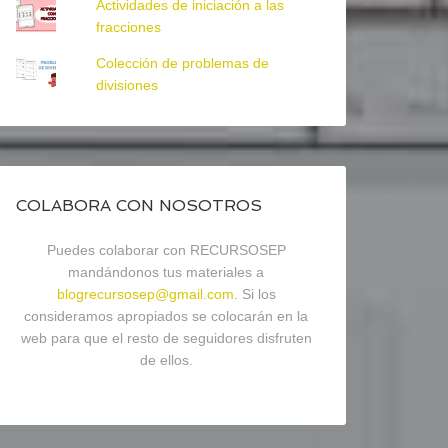
Actividades de iniciación a las
fracciones
Colección de problemas de
divisiones
COLABORA CON NOSOTROS
Puedes colaborar con RECURSOSEP
mandándonos tus materiales a
blogrecursosep@gmail.com
. Si los
consideramos apropiados se colocarán en la
web para que el resto de seguidores disfruten
de ellos.