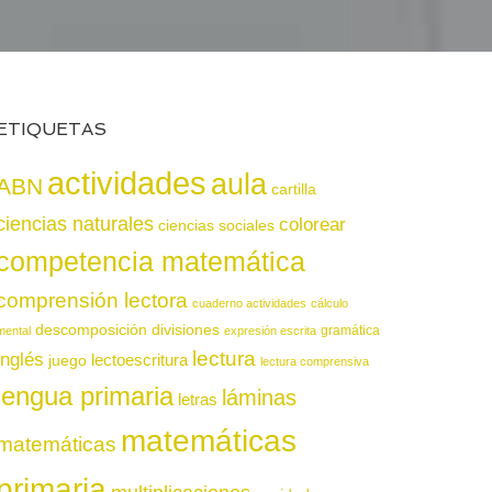
ETIQUETAS
actividades
aula
ABN
cartilla
ciencias naturales
colorear
ciencias sociales
competencia matemática
comprensión lectora
cuaderno actividades
cálculo
descomposición
divisiones
gramática
mental
expresión escrita
lectura
inglés
juego
lectoescritura
lectura comprensiva
lengua primaria
láminas
letras
matemáticas
matemáticas
primaria