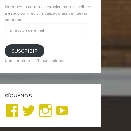
Introduce tu correo electrónico para suscribirte
a este blog y recibir notificaciones de nuevas
entradas.
Dirección
de
email
SUSCRIBIR
Únete a otros 127K suscriptores
SÍGUENOS
Ver
Ver
Ver
YouTube
perfil
perfil
perfil