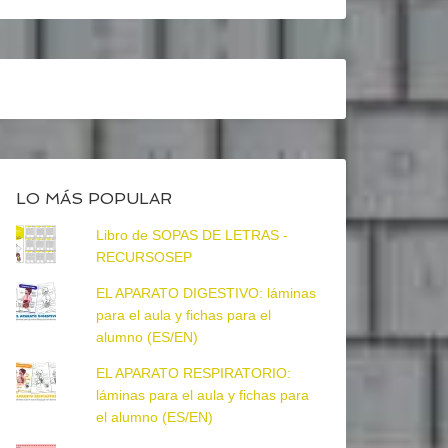
LO MÁS POPULAR
Libro de SOPAS DE LETRAS -
RECURSOSEP
EL APARATO DIGESTIVO: láminas
para el aula y fichas para el
alumno (ES/EN)
EL APARATO RESPIRATORIO:
láminas para el aula y fichas para
el alumno (ES/EN)