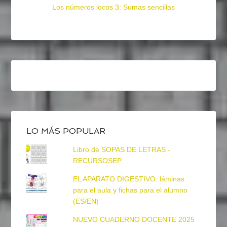
Los números locos 3: Sumas sencillas
LO MÁS POPULAR
Libro de SOPAS DE LETRAS -
RECURSOSEP
EL APARATO DIGESTIVO: láminas
para el aula y fichas para el alumno
(ES/EN)
NUEVO CUADERNO DOCENTE 2025