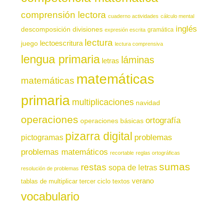
comprensión lectora
cuaderno actividades
cálculo mental
inglés
descomposición
divisiones
gramática
expresión escrita
lectura
juego
lectoescritura
lectura comprensiva
lengua primaria
láminas
letras
matemáticas
matemáticas
primaria
multiplicaciones
navidad
operaciones
ortografía
operaciones básicas
pizarra digital
pictogramas
problemas
problemas matemáticos
recortable
reglas ortográficas
sumas
restas
sopa de letras
resolución de problemas
verano
tablas de multiplicar
tercer ciclo
textos
vocabulario