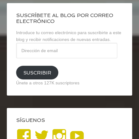
SUSCRÍBETE AL BLOG POR CORREO
ELECTRÓNICO
Introduce tu correo electrónico para suscribirte a este
blog y recibir notificaciones de nuevas entradas.
Dirección
de
email
SUSCRIBIR
Únete a otros 127K suscriptores
SÍGUENOS
Ver
Ver
Ver
YouTub