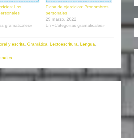
rcicios: Los
Ficha de ejercicios: Pronombres
ersonales
personales
29 marzo, 2022
as gramaticales»
En «Categorías gramaticales»
ral y escrita
,
Gramática
,
Lectoescritura
,
Lengua
,
onales
3