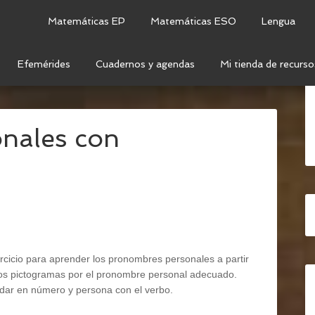
Matemáticas EP
Matemáticas ESO
Lengua
Efemérides
Cuadernos y agendas
Mi tienda de recurso
CA
/
CATEGORÍAS GRAMATICALES
/
PRONOMBRES
nales con
ercicio para aprender los pronombres personales a partir
r los pictogramas por el pronombre personal adecuado.
ar en número y persona con el verbo.