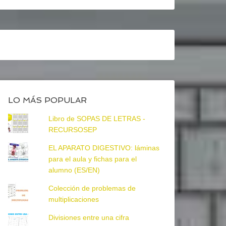
LO MÁS POPULAR
Libro de SOPAS DE LETRAS -
RECURSOSEP
EL APARATO DIGESTIVO: láminas
para el aula y fichas para el
alumno (ES/EN)
Colección de problemas de
multiplicaciones
Divisiones entre una cifra