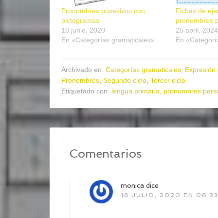
Pronombres posesivos con
Fichas de eje
pictogramas
pronombres p
10 junio, 2020
25 abril, 2024
En «Categorías gramaticales»
En «Categorí
Archivado en:
Categorías gramaticales
,
Expresión o
Pronombres
,
Segundo ciclo
,
Tercer ciclo
Etiquetado con:
lengua primaria
,
pronombres pers
Comentarios
monica
dice
16 JULIO, 2020 EN 06:3