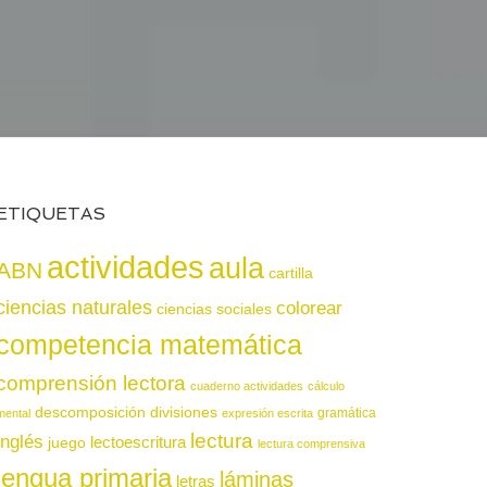
ETIQUETAS
actividades
aula
ABN
cartilla
ciencias naturales
colorear
ciencias sociales
competencia matemática
comprensión lectora
cuaderno actividades
cálculo
descomposición
divisiones
gramática
mental
expresión escrita
lectura
inglés
juego
lectoescritura
lectura comprensiva
lengua primaria
láminas
letras