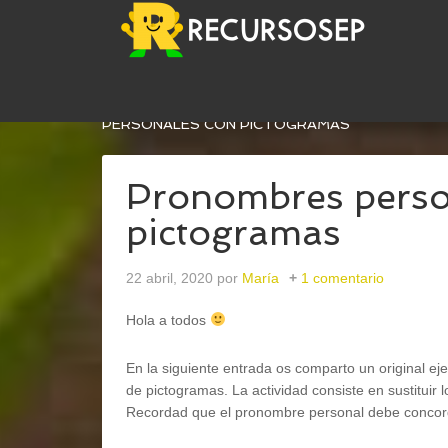
USTED ESTÁ AQUÍ:
INICIO
/
LENGUA
/
GRAMÁTI
PERSONALES CON PICTOGRAMAS
Pronombres perso
pictogramas
22 abril, 2020
por
María
1 comentario
Hola a todos
En la siguiente entrada os comparto un original ej
de pictogramas. La actividad consiste en sustitui
Recordad que el pronombre personal debe concord