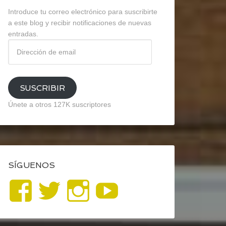
Introduce tu correo electrónico para suscribirte
a este blog y recibir notificaciones de nuevas
entradas.
Dirección
de
email
SUSCRIBIR
Únete a otros 127K suscriptores
SÍGUENOS
Ver
Ver
Ver
YouTube
perfil
perfil
perfil