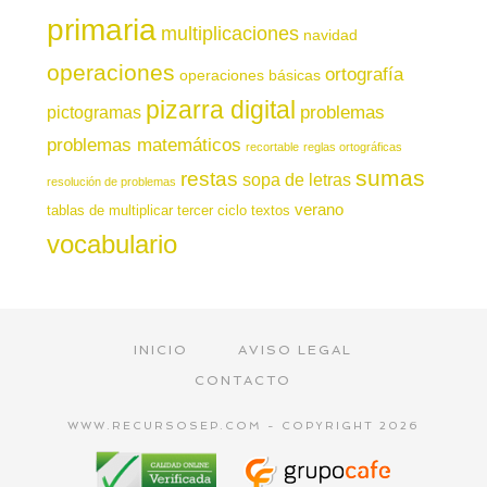
primaria
multiplicaciones
navidad
operaciones
ortografía
operaciones básicas
pizarra digital
pictogramas
problemas
problemas matemáticos
recortable
reglas ortográficas
sumas
restas
sopa de letras
resolución de problemas
verano
tablas de multiplicar
tercer ciclo
textos
vocabulario
INICIO
AVISO LEGAL
CONTACTO
WWW.RECURSOSEP.COM - COPYRIGHT 2026