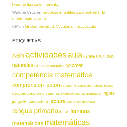
[Fuente ligada e imprenta]
Walkiria Cruz
en
Sudokus infantiles para entrenar la
mente este verano
ISA
en
Grafomotricidad. Vocales en mayúscula
ETIQUETAS
actividades
aula
ABN
ciencias
cartilla
naturales
colorear
ciencias sociales
competencia matemática
comprensión lectora
cuaderno actividades
cálculo mental
inglés
descomposición
divisiones
gramática
expresión escrita
lectura
juego
lectoescritura
lectura comprensiva
lengua primaria
láminas
letras
matemáticas
matemáticas