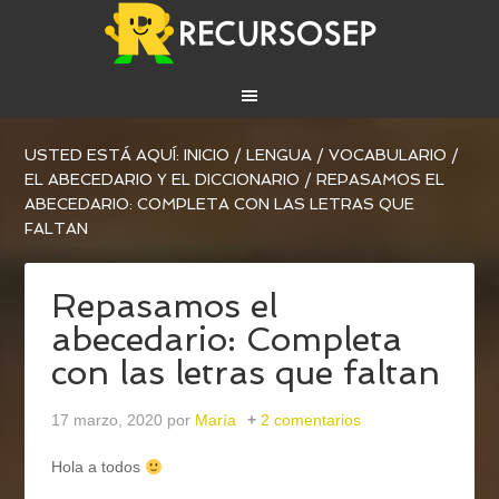
USTED ESTÁ AQUÍ:
INICIO
/
LENGUA
/
VOCABULARIO
/
EL ABECEDARIO Y EL DICCIONARIO
/
REPASAMOS EL
ABECEDARIO: COMPLETA CON LAS LETRAS QUE
FALTAN
Repasamos el
abecedario: Completa
con las letras que faltan
17 marzo, 2020
por
María
2 comentarios
Hola a todos