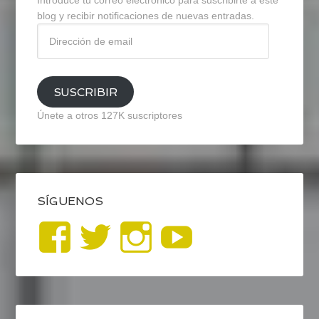
Introduce tu correo electrónico para suscribirte a este
blog y recibir notificaciones de nuevas entradas.
Dirección
de
email
SUSCRIBIR
Únete a otros 127K suscriptores
SÍGUENOS
Ver
Ver
Ver
YouTub
perfil
perfil
perfil
de
de
de