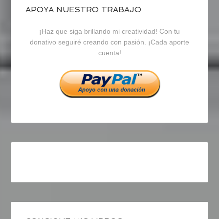
blogrecursosep
recursosep
recursosep
APOYA NUESTRO TRABAJO
¡Haz que siga brillando mi creatividad! Con tu
en
en
en
donativo seguiré creando con pasión. ¡Cada aporte
cuenta!
Facebook
Twitter
Instagram