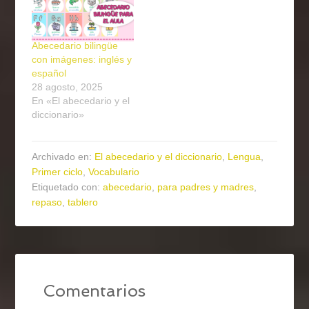
Abecedario bilingüe
con imágenes: inglés y
español
28 agosto, 2025
En «El abecedario y el
diccionario»
Archivado en:
El abecedario y el diccionario
,
Lengua
,
Primer ciclo
,
Vocabulario
Etiquetado con:
abecedario
,
para padres y madres
,
repaso
,
tablero
Comentarios