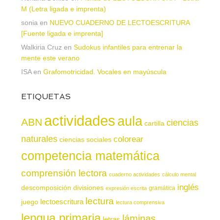
M (Letra ligada e imprenta)
sonia
en
NUEVO CUADERNO DE LECTOESCRITURA
[Fuente ligada e imprenta]
Walkiria Cruz
en
Sudokus infantiles para entrenar la
mente este verano
ISA
en
Grafomotricidad. Vocales en mayúscula
ETIQUETAS
actividades
aula
ABN
ciencias
cartilla
naturales
colorear
ciencias sociales
competencia matemática
comprensión lectora
cuaderno actividades
cálculo mental
inglés
descomposición
divisiones
gramática
expresión escrita
lectura
juego
lectoescritura
lectura comprensiva
lengua primaria
láminas
letras