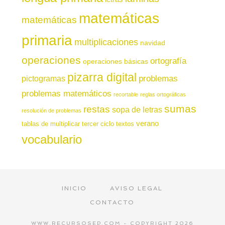
matemáticas
matemáticas
primaria
multiplicaciones
navidad
operaciones
ortografía
operaciones básicas
pizarra digital
pictogramas
problemas
problemas matemáticos
recortable
reglas ortográficas
sumas
restas
sopa de letras
resolución de problemas
verano
tablas de multiplicar
tercer ciclo
textos
vocabulario
INICIO
AVISO LEGAL
CONTACTO
WWW.RECURSOSEP.COM - COPYRIGHT 2026