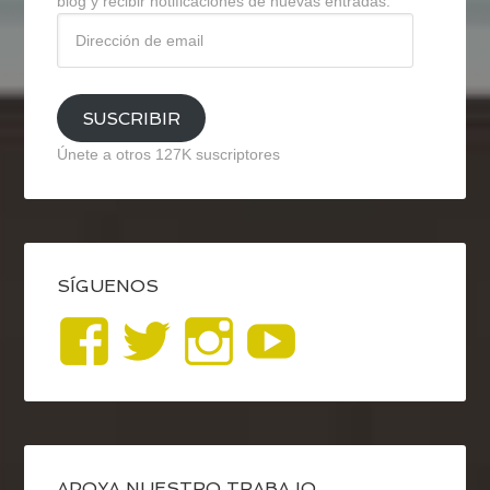
blog y recibir notificaciones de nuevas entradas.
Dirección
de
email
SUSCRIBIR
Únete a otros 127K suscriptores
SÍGUENOS
Ver
Ver
Ver
YouTub
perfil
perfil
perfil
de
de
de
APOYA NUESTRO TRABAJO