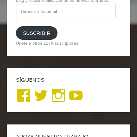
blog y recibir notificaciones de nuevas entradas.
Dirección
de
email
SUSCRIBIR
Únete a otros 127K suscriptores
SÍGUENOS
Ver
Ver
Ver
YouTub
perfil
perfil
perfil
de
de
de
APOYA NUESTRO TRABAJO