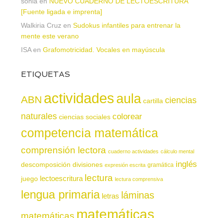
sonia
en
NUEVO CUADERNO DE LECTOESCRITURA
[Fuente ligada e imprenta]
Walkiria Cruz
en
Sudokus infantiles para entrenar la
mente este verano
ISA
en
Grafomotricidad. Vocales en mayúscula
ETIQUETAS
actividades
aula
ABN
ciencias
cartilla
naturales
colorear
ciencias sociales
competencia matemática
comprensión lectora
cuaderno actividades
cálculo mental
inglés
descomposición
divisiones
gramática
expresión escrita
lectura
juego
lectoescritura
lectura comprensiva
lengua primaria
láminas
letras
matemáticas
matemáticas