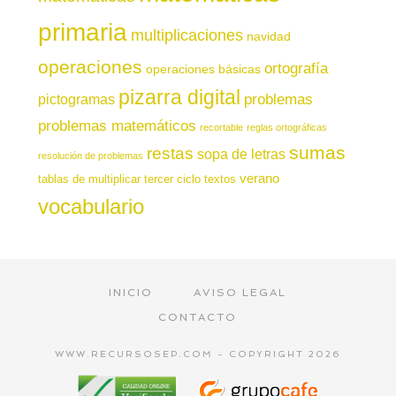
primaria
multiplicaciones
navidad
operaciones
ortografía
operaciones básicas
pizarra digital
pictogramas
problemas
problemas matemáticos
recortable
reglas ortográficas
sumas
restas
sopa de letras
resolución de problemas
verano
tablas de multiplicar
tercer ciclo
textos
vocabulario
INICIO
AVISO LEGAL
CONTACTO
WWW.RECURSOSEP.COM - COPYRIGHT 2026