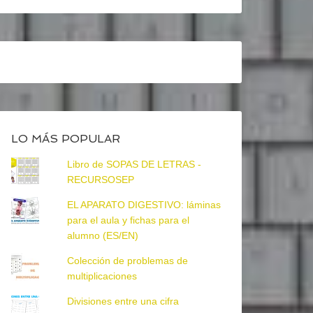
LO MÁS POPULAR
Libro de SOPAS DE LETRAS -
RECURSOSEP
EL APARATO DIGESTIVO: láminas
para el aula y fichas para el
alumno (ES/EN)
Colección de problemas de
multiplicaciones
Divisiones entre una cifra