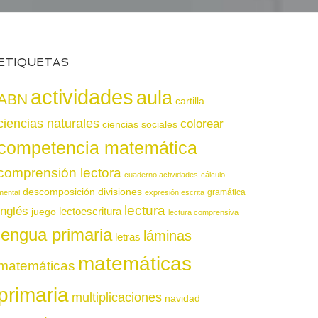
ETIQUETAS
actividades
aula
ABN
cartilla
ciencias naturales
colorear
ciencias sociales
competencia matemática
comprensión lectora
cuaderno actividades
cálculo
descomposición
divisiones
gramática
mental
expresión escrita
lectura
inglés
juego
lectoescritura
lectura comprensiva
lengua primaria
láminas
letras
matemáticas
matemáticas
primaria
multiplicaciones
navidad