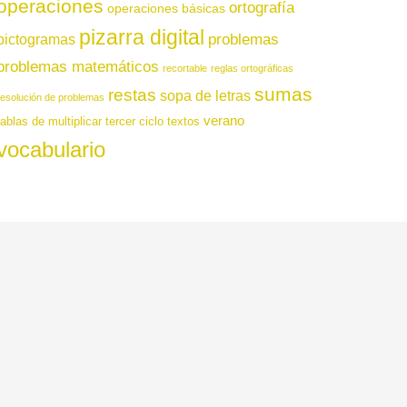
operaciones
ortografía
operaciones básicas
pizarra digital
pictogramas
problemas
problemas matemáticos
recortable
reglas ortográficas
sumas
restas
sopa de letras
resolución de problemas
verano
tablas de multiplicar
tercer ciclo
textos
vocabulario