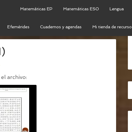
Matemáticas EP
Matemáticas ESO
Lengua
Efemérides
Cuadernos y agendas
Mi tienda de recurso
EL DÍA DE ANDALUCÍA
/
DIA DE ANDALUCIA (1)
1)
o
el archivo: