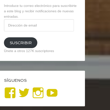
Introduce tu correo electrónico para suscribirte
a este blog y recibir notificaciones de nuevas
entradas.
Dirección
de
email
SUSCRIBIR
Únete a otros 127K suscriptores
SÍGUENOS
Ver
Ver
Ver
YouTube
perfil
perfil
perfil