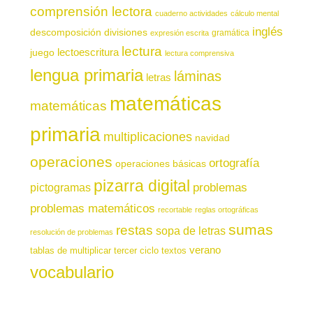
comprensión lectora
cuaderno actividades
cálculo mental
inglés
descomposición
divisiones
gramática
expresión escrita
lectura
juego
lectoescritura
lectura comprensiva
lengua primaria
láminas
letras
matemáticas
matemáticas
primaria
multiplicaciones
navidad
operaciones
ortografía
operaciones básicas
pizarra digital
pictogramas
problemas
problemas matemáticos
recortable
reglas ortográficas
sumas
restas
sopa de letras
resolución de problemas
verano
tablas de multiplicar
tercer ciclo
textos
vocabulario