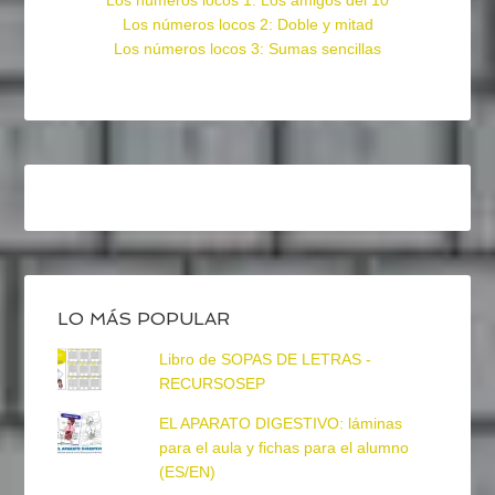
Los números locos 1: Los amigos del 10
Los números locos 2: Doble y mitad
Los números locos 3: Sumas sencillas
LO MÁS POPULAR
Libro de SOPAS DE LETRAS -
RECURSOSEP
EL APARATO DIGESTIVO: láminas
para el aula y fichas para el alumno
(ES/EN)