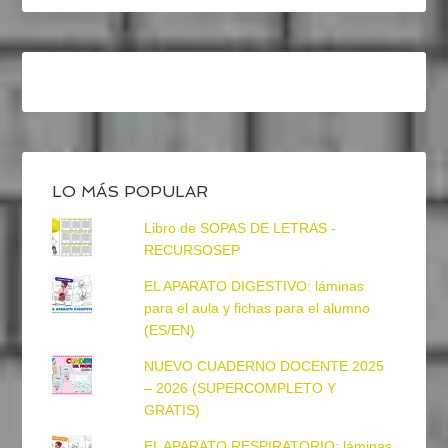
LO MÁS POPULAR
Libro de SOPAS DE LETRAS -
RECURSOSEP
EL APARATO DIGESTIVO: láminas
para el aula y fichas para el alumno
(ES/EN)
NUEVO CUADERNO DOCENTE 2025
– 2026 (SUPERCOMPLETO Y
GRATIS)
EL APARATO RESPIRATORIO: láminas