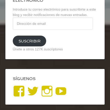
ELECTRÓNICO
Introduce tu correo electrónico para suscribirte a este
blog y recibir notificaciones de nuevas entradas.
Dirección
de
email
SUSCRIBIR
Únete a otros 127K suscriptores
SÍGUENOS
Ver
Ver
Ver
YouTub
perfil
perfil
perfil