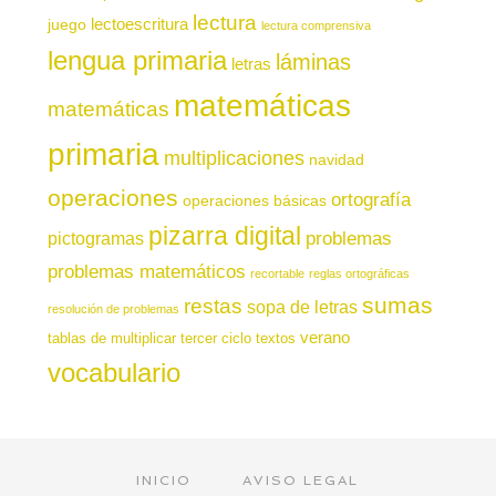
lectura
juego
lectoescritura
lectura comprensiva
lengua primaria
láminas
letras
matemáticas
matemáticas
primaria
multiplicaciones
navidad
operaciones
ortografía
operaciones básicas
pizarra digital
pictogramas
problemas
problemas matemáticos
recortable
reglas ortográficas
sumas
restas
sopa de letras
resolución de problemas
verano
tablas de multiplicar
tercer ciclo
textos
vocabulario
INICIO
AVISO LEGAL