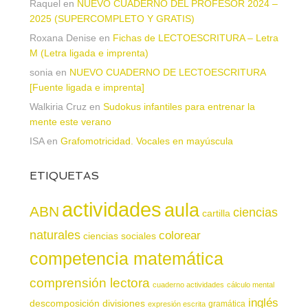
Raquel
en
NUEVO CUADERNO DEL PROFESOR 2024 –
2025 (SUPERCOMPLETO Y GRATIS)
Roxana Denise
en
Fichas de LECTOESCRITURA – Letra
M (Letra ligada e imprenta)
sonia
en
NUEVO CUADERNO DE LECTOESCRITURA
[Fuente ligada e imprenta]
Walkiria Cruz
en
Sudokus infantiles para entrenar la
mente este verano
ISA
en
Grafomotricidad. Vocales en mayúscula
ETIQUETAS
actividades
aula
ABN
ciencias
cartilla
naturales
colorear
ciencias sociales
competencia matemática
comprensión lectora
cuaderno actividades
cálculo mental
inglés
descomposición
divisiones
gramática
expresión escrita