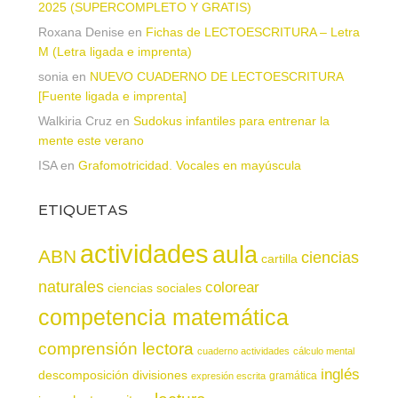
2025 (SUPERCOMPLETO Y GRATIS)
Roxana Denise
en
Fichas de LECTOESCRITURA – Letra
M (Letra ligada e imprenta)
sonia
en
NUEVO CUADERNO DE LECTOESCRITURA
[Fuente ligada e imprenta]
Walkiria Cruz
en
Sudokus infantiles para entrenar la
mente este verano
ISA
en
Grafomotricidad. Vocales en mayúscula
ETIQUETAS
actividades
aula
ABN
ciencias
cartilla
naturales
colorear
ciencias sociales
competencia matemática
comprensión lectora
cuaderno actividades
cálculo mental
inglés
descomposición
divisiones
gramática
expresión escrita