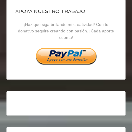
de
de
de
blogrecursosep
recursosep
recursosep
APOYA NUESTRO TRABAJO
¡Haz que siga brillando mi creatividad! Con tu
en
en
en
donativo seguiré creando con pasión. ¡Cada aporte
cuenta!
Facebook
Twitter
Instagram