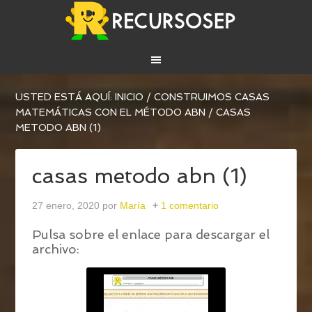
USTED ESTÁ AQUÍ:
INICIO
/
CONSTRUIMOS CASAS
MATEMÁTICAS CON EL MÉTODO ABN
/
CASAS
METODO ABN (1)
casas metodo abn (1)
27 enero, 2020
por
María
1 comentario
Pulsa sobre el enlace para descargar el
archivo: