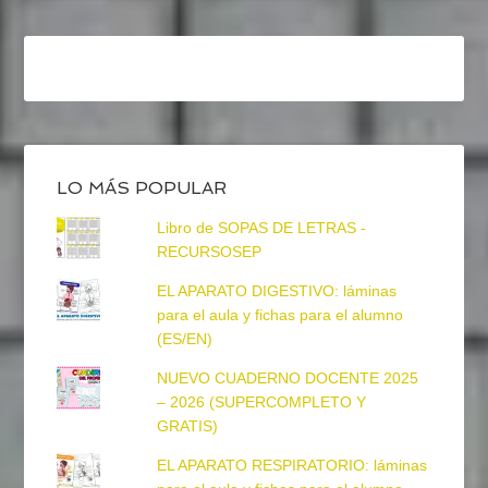
LO MÁS POPULAR
Libro de SOPAS DE LETRAS -
RECURSOSEP
EL APARATO DIGESTIVO: láminas
para el aula y fichas para el alumno
(ES/EN)
NUEVO CUADERNO DOCENTE 2025
– 2026 (SUPERCOMPLETO Y
GRATIS)
EL APARATO RESPIRATORIO: láminas