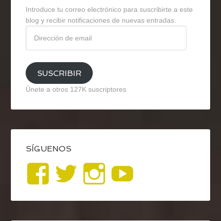
Introduce tu correo electrónico para suscribirte a este
blog y recibir notificaciones de nuevas entradas.
Dirección
de
email
SUSCRIBIR
Únete a otros 127K suscriptores
SÍGUENOS
Ver
Ver
Ver
YouTub
perfil
perfil
perfil