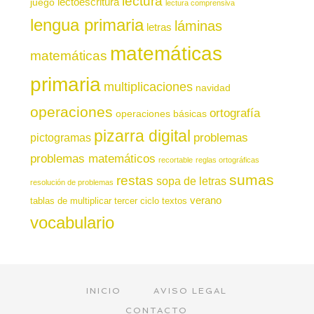
lectura
juego
lectoescritura
lectura comprensiva
lengua primaria
láminas
letras
matemáticas
matemáticas
primaria
multiplicaciones
navidad
operaciones
ortografía
operaciones básicas
pizarra digital
pictogramas
problemas
problemas matemáticos
recortable
reglas ortográficas
sumas
restas
sopa de letras
resolución de problemas
verano
tablas de multiplicar
tercer ciclo
textos
vocabulario
INICIO
AVISO LEGAL
CONTACTO