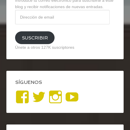
Introduce tu correo electrónico para suscribirte a este
blog y recibir notificaciones de nuevas entradas.
Dirección
de
email
SUSCRIBIR
Únete a otros 127K suscriptores
SÍGUENOS
Ver
Ver
Ver
YouTub
perfil
perfil
perfil
de
de
de