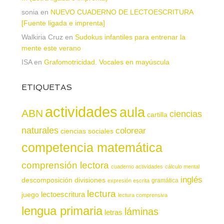
sonia
en
NUEVO CUADERNO DE LECTOESCRITURA
[Fuente ligada e imprenta]
Walkiria Cruz
en
Sudokus infantiles para entrenar la
mente este verano
ISA
en
Grafomotricidad. Vocales en mayúscula
ETIQUETAS
actividades
aula
ABN
ciencias
cartilla
naturales
colorear
ciencias sociales
competencia matemática
comprensión lectora
cuaderno actividades
cálculo mental
inglés
descomposición
divisiones
gramática
expresión escrita
lectura
juego
lectoescritura
lectura comprensiva
lengua primaria
láminas
letras