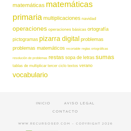
matemáticas
matemáticas
primaria
multiplicaciones
navidad
operaciones
ortografía
operaciones básicas
pizarra digital
pictogramas
problemas
problemas matemáticos
recortable
reglas ortográficas
sumas
restas
sopa de letras
resolución de problemas
verano
tablas de multiplicar
tercer ciclo
textos
vocabulario
INICIO
AVISO LEGAL
CONTACTO
WWW.RECURSOSEP.COM - COPYRIGHT 2026