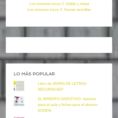
Los números locos 2: Doble y mitad
Los números locos 3: Sumas sencillas
LO MÁS POPULAR
Libro de SOPAS DE LETRAS -
RECURSOSEP
EL APARATO DIGESTIVO: láminas
para el aula y fichas para el alumno
(ES/EN)