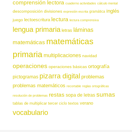
comprensión lectora
cuaderno actividades
cálculo mental
inglés
descomposición
divisiones
gramática
expresión escrita
lectura
juego
lectoescritura
lectura comprensiva
lengua primaria
láminas
letras
matemáticas
matemáticas
primaria
multiplicaciones
navidad
operaciones
ortografía
operaciones básicas
pizarra digital
pictogramas
problemas
problemas matemáticos
recortable
reglas ortográficas
sumas
restas
sopa de letras
resolución de problemas
verano
tablas de multiplicar
tercer ciclo
textos
vocabulario