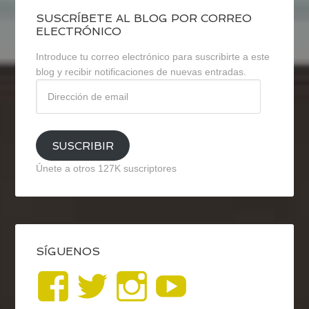
SUSCRÍBETE AL BLOG POR CORREO
ELECTRÓNICO
Introduce tu correo electrónico para suscribirte a este
blog y recibir notificaciones de nuevas entradas.
Dirección
de
email
SUSCRIBIR
Únete a otros 127K suscriptores
SÍGUENOS
Ver
Ver
Ver
YouTub