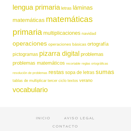
lengua primaria
láminas
letras
matemáticas
matemáticas
primaria
multiplicaciones
navidad
operaciones
ortografía
operaciones básicas
pizarra digital
pictogramas
problemas
problemas matemáticos
recortable
reglas ortográficas
sumas
restas
sopa de letras
resolución de problemas
verano
tablas de multiplicar
tercer ciclo
textos
vocabulario
INICIO
AVISO LEGAL
CONTACTO