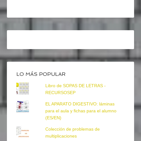
LO MÁS POPULAR
Libro de SOPAS DE LETRAS -
RECURSOSEP
EL APARATO DIGESTIVO: láminas
para el aula y fichas para el alumno
(ES/EN)
Colección de problemas de
multiplicaciones