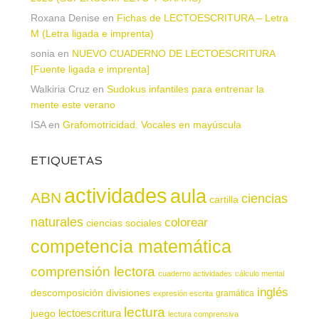
Roxana Denise
en
Fichas de LECTOESCRITURA – Letra
M (Letra ligada e imprenta)
sonia
en
NUEVO CUADERNO DE LECTOESCRITURA
[Fuente ligada e imprenta]
Walkiria Cruz
en
Sudokus infantiles para entrenar la
mente este verano
ISA
en
Grafomotricidad. Vocales en mayúscula
ETIQUETAS
actividades
aula
ABN
ciencias
cartilla
naturales
colorear
ciencias sociales
competencia matemática
comprensión lectora
cuaderno actividades
cálculo mental
inglés
descomposición
divisiones
gramática
expresión escrita
lectura
juego
lectoescritura
lectura comprensiva