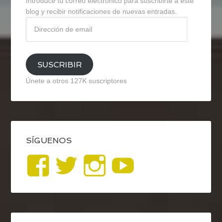
Introduce tu correo electrónico para suscribirte a este
blog y recibir notificaciones de nuevas entradas.
Dirección
de
email
SUSCRIBIR
Únete a otros 127K suscriptores
SÍGUENOS
Ver
Ver
Ver
YouTub
perfil
perfil
perfil
de
de
de