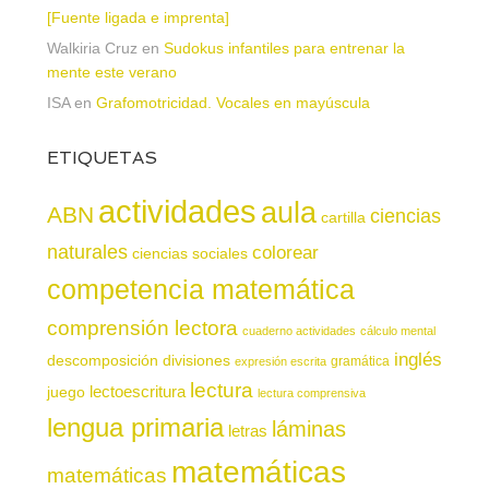
[Fuente ligada e imprenta]
Walkiria Cruz
en
Sudokus infantiles para entrenar la
mente este verano
ISA
en
Grafomotricidad. Vocales en mayúscula
ETIQUETAS
actividades
aula
ABN
ciencias
cartilla
naturales
colorear
ciencias sociales
competencia matemática
comprensión lectora
cuaderno actividades
cálculo mental
inglés
descomposición
divisiones
gramática
expresión escrita
lectura
juego
lectoescritura
lectura comprensiva
lengua primaria
láminas
letras
matemáticas
matemáticas