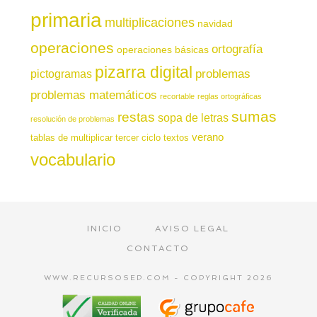
primaria
multiplicaciones
navidad
operaciones
ortografía
operaciones básicas
pizarra digital
pictogramas
problemas
problemas matemáticos
recortable
reglas ortográficas
sumas
restas
sopa de letras
resolución de problemas
verano
tablas de multiplicar
tercer ciclo
textos
vocabulario
INICIO
AVISO LEGAL
CONTACTO
WWW.RECURSOSEP.COM - COPYRIGHT 2026