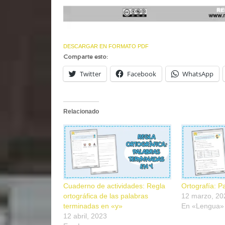
DESCARGAR EN FORMATO PDF
Comparte esto:
Twitter
Facebook
WhatsApp
Relacionado
Cuaderno de actividades: Regla
Ortografía: P
ortográfica de las palabras
12 marzo, 20
terminadas en «y»
En «Lengua»
12 abril, 2023