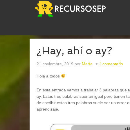
USTED ESTÁ AQUÍ:
INICIO
/
LENGUA
/
EXPRESIÓ
¿Hay, ahí o ay?
21 noviembre, 2019
por
María
1 comentario
Hola a todos
En esta entrada vamos a trabajar 3 palabras que tan
ay. Estas tres palabras suenan igual pero tienen ta
de escribir estas tres palabras suele ser un error o
aprendizaje.