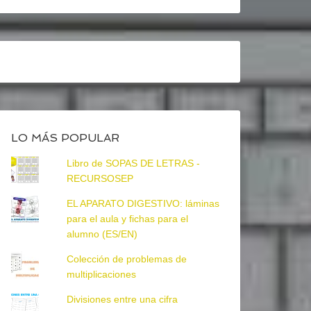
LO MÁS POPULAR
Libro de SOPAS DE LETRAS -
RECURSOSEP
EL APARATO DIGESTIVO: láminas
para el aula y fichas para el
alumno (ES/EN)
Colección de problemas de
multiplicaciones
Divisiones entre una cifra