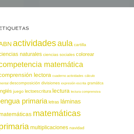
ETIQUETAS
actividades
aula
ABN
cartilla
ciencias naturales
colorear
ciencias sociales
competencia matemática
comprensión lectora
cuaderno actividades
cálculo
descomposición
divisiones
gramática
mental
expresión escrita
lectura
inglés
juego
lectoescritura
lectura comprensiva
lengua primaria
láminas
letras
matemáticas
matemáticas
primaria
multiplicaciones
navidad