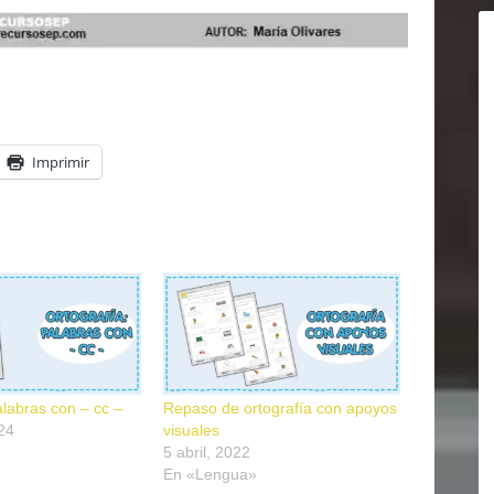
Imprimir
alabras con – cc –
Repaso de ortografía con apoyos
24
visuales
5 abril, 2022
En «Lengua»