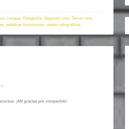
ura
,
Lengua
,
Ortografía
,
Segundo ciclo
,
Tercer ciclo
as
,
palabras homónimas
,
reglas ortográficas
41
cursos. ¡Mil gracias por compartirlo!