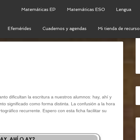
Matemáticas EP
Matemáticas ESO
Lengua
Efemérides
Cuadernos y agendas
Mi tienda de recurso
N ORAL Y ESCRITA
/
¿HAY, AHÍ O AY?
to dificultan la escritura a nuestros alumnos: hay, ahí y
nto significado como forma distinta. La confusión a la hora
rtográfico recurrente. Espero con esta ficha facilitar su