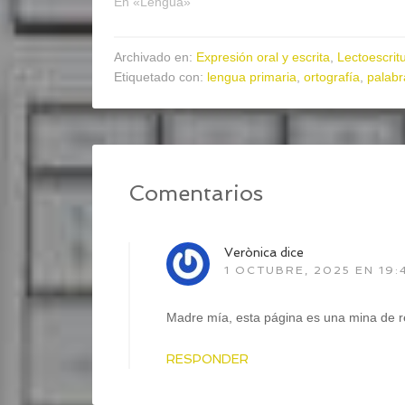
En «Lengua»
Archivado en:
Expresión oral y escrita
,
Lectoescrit
Etiquetado con:
lengua primaria
,
ortografía
,
palabr
Comentarios
Verònica
dice
1 OCTUBRE, 2025 EN 19:
Madre mía, esta página es una mina de re
RESPONDER