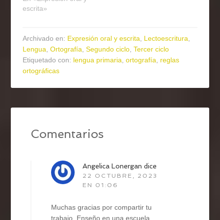
escrita»
Archivado en:
Expresión oral y escrita
,
Lectoescritura
,
Lengua
,
Ortografía
,
Segundo ciclo
,
Tercer ciclo
Etiquetado con:
lengua primaria
,
ortografía
,
reglas
ortográficas
Comentarios
Angelica Lonergan
dice
22 OCTUBRE, 2023
EN 01:06
Muchas gracias por compartir tu
trabajo. Enseño en una escuela