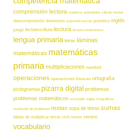
competencia matemática
comprensión lectora
cuaderno actividades
cálculo mental
inglés
descomposición
divisiones
gramática
expresión escrita
lectura
juego
lectoescritura
lectura comprensiva
lengua primaria
láminas
letras
matemáticas
matemáticas
primaria
multiplicaciones
navidad
operaciones
ortografía
operaciones básicas
pizarra digital
pictogramas
problemas
problemas matemáticos
recortable
reglas ortográficas
sumas
restas
sopa de letras
resolución de problemas
verano
tablas de multiplicar
tercer ciclo
textos
vocabulario