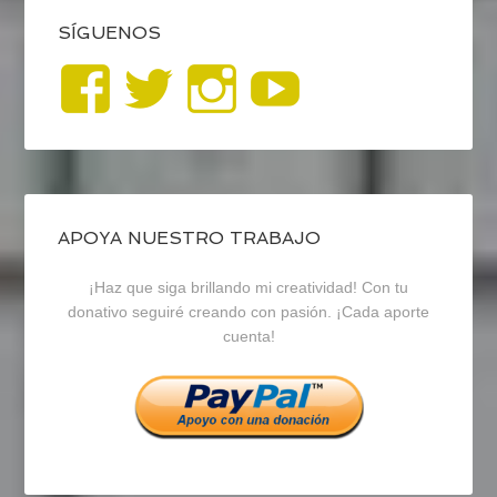
SÍGUENOS
Ver
Ver
Ver
YouTub
perfil
perfil
perfil
de
de
de
blogrecursosep
recursosep
recursosep
APOYA NUESTRO TRABAJO
¡Haz que siga brillando mi creatividad! Con tu
en
en
en
donativo seguiré creando con pasión. ¡Cada aporte
cuenta!
Facebook
Twitter
Instagram