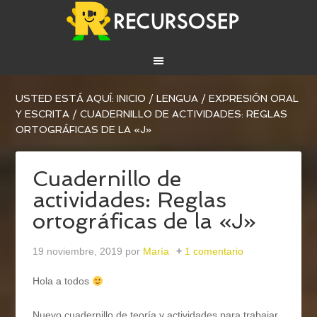
USTED ESTÁ AQUÍ:
INICIO
/
LENGUA
/
EXPRESIÓN ORAL
Y ESCRITA
/
CUADERNILLO DE ACTIVIDADES: REGLAS
ORTOGRÁFICAS DE LA «J»
Cuadernillo de
actividades: Reglas
ortográficas de la «J»
19 noviembre, 2019
por
María
1 comentario
Hola a todos
Nuevo cuadernillo de teoría y actividades para trabajar