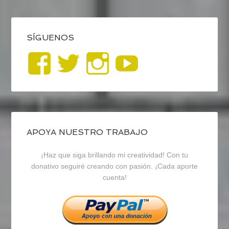
SÍGUENOS
Ver
Ver
Ver
YouTub
perfil
perfil
perfil
de
de
de
blogrecursosep
recursosep
recursosep
APOYA NUESTRO TRABAJO
¡Haz que siga brillando mi creatividad! Con tu
en
en
en
donativo seguiré creando con pasión. ¡Cada aporte
cuenta!
Facebook
Twitter
Instagram