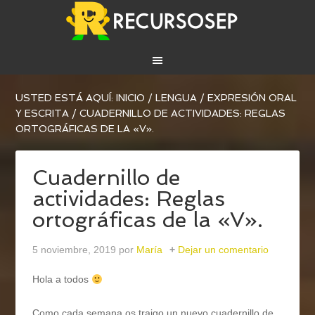
USTED ESTÁ AQUÍ:
INICIO
/
LENGUA
/
EXPRESIÓN ORAL
Y ESCRITA
/
CUADERNILLO DE ACTIVIDADES: REGLAS
ORTOGRÁFICAS DE LA «V».
Cuadernillo de
actividades: Reglas
ortográficas de la «V».
5 noviembre, 2019
por
María
Dejar un comentario
Hola a todos
Como cada semana os traigo un nuevo cuadernillo de