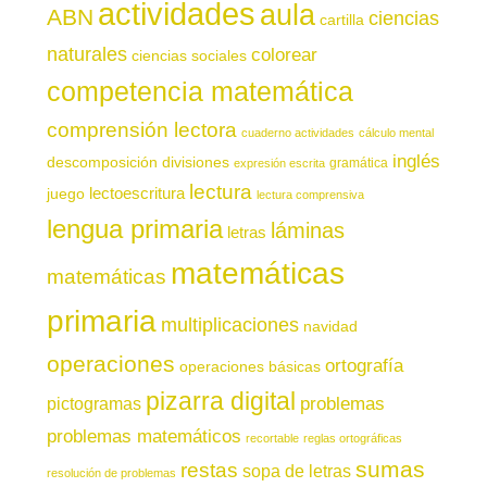
actividades
aula
ABN
ciencias
cartilla
naturales
colorear
ciencias sociales
competencia matemática
comprensión lectora
cuaderno actividades
cálculo mental
inglés
descomposición
divisiones
gramática
expresión escrita
lectura
juego
lectoescritura
lectura comprensiva
lengua primaria
láminas
letras
matemáticas
matemáticas
primaria
multiplicaciones
navidad
operaciones
ortografía
operaciones básicas
pizarra digital
pictogramas
problemas
problemas matemáticos
recortable
reglas ortográficas
sumas
restas
sopa de letras
resolución de problemas