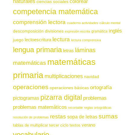
naturales
colorear
ciencias sociales
competencia matemática
comprensión lectora
cuaderno actividades
cálculo mental
inglés
descomposición
divisiones
gramática
expresión escrita
lectura
juego
lectoescritura
lectura comprensiva
lengua primaria
láminas
letras
matemáticas
matemáticas
primaria
multiplicaciones
navidad
operaciones
ortografía
operaciones básicas
pizarra digital
pictogramas
problemas
problemas matemáticos
recortable
reglas ortográficas
sumas
restas
sopa de letras
resolución de problemas
verano
tablas de multiplicar
tercer ciclo
textos
vocabulario