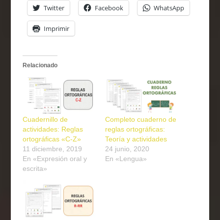
Twitter
Facebook
WhatsApp
Imprimir
Relacionado
Cuadernillo de
Completo cuaderno de
actividades: Reglas
reglas ortográficas:
ortográficas «C-Z»
Teoría y actividades
11 diciembre, 2019
24 junio, 2020
En «Expresión oral y
En «Lengua»
escrita»