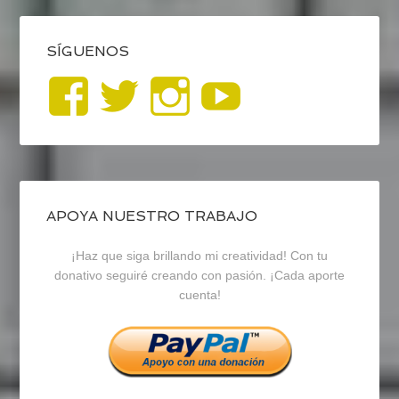
SÍGUENOS
Ver
Ver
Ver
YouTub
perfil
perfil
perfil
de
de
de
blogrecursosep
recursosep
recursosep
APOYA NUESTRO TRABAJO
¡Haz que siga brillando mi creatividad! Con tu
en
en
en
donativo seguiré creando con pasión. ¡Cada aporte
cuenta!
Facebook
Twitter
Instagram