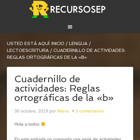
USTED ESTÁ AQUÍ:
INICIO
/
LENGUA
/
LECTOESCRITURA
/
CUADERNILLO DE ACTIVIDADES:
REGLAS ORTOGRÁFICAS DE LA «B»
Cuadernillo de
actividades: Reglas
ortográficas de la «b»
30 octubre, 2019
por
María
3 comentarios
Hola a todos
En esta entrada os comparto una serie de actividades