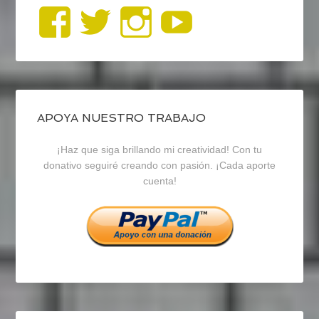
Ver
Ver
Ver
YouTub
perfil
perfil
perfil
de
de
de
blogrecursosep
recursosep
recursosep
APOYA NUESTRO TRABAJO
¡Haz que siga brillando mi creatividad! Con tu
en
en
en
donativo seguiré creando con pasión. ¡Cada aporte
cuenta!
Facebook
Twitter
Instagram