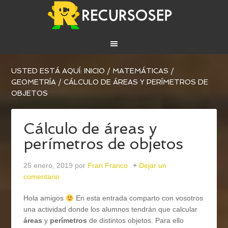
USTED ESTÁ AQUÍ:
INICIO
/
MATEMÁTICAS
/
GEOMETRÍA
/
CÁLCULO DE ÁREAS Y PERÍMETROS DE
OBJETOS
Cálculo de áreas y
perímetros de objetos
25 enero, 2019
por
Fran Franco
Dejar un
comentario
Hola amigos
En esta entrada comparto con vosotros
una actividad donde los alumnos tendrán que calcular
áreas
y
perímetros
de distintos objetos. Para ello