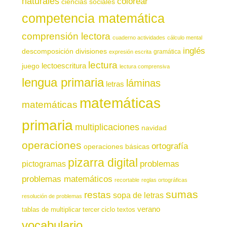
naturales
colorear
ciencias sociales
competencia matemática
comprensión lectora
cuaderno actividades
cálculo mental
inglés
descomposición
divisiones
gramática
expresión escrita
lectura
juego
lectoescritura
lectura comprensiva
lengua primaria
láminas
letras
matemáticas
matemáticas
primaria
multiplicaciones
navidad
operaciones
ortografía
operaciones básicas
pizarra digital
pictogramas
problemas
problemas matemáticos
recortable
reglas ortográficas
sumas
restas
sopa de letras
resolución de problemas
verano
tablas de multiplicar
tercer ciclo
textos
vocabulario