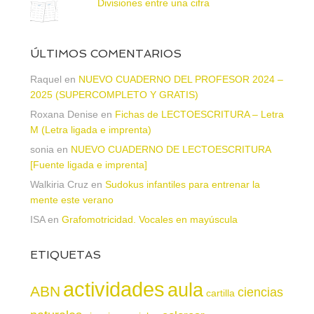
Divisiones entre una cifra
ÚLTIMOS COMENTARIOS
Raquel
en
NUEVO CUADERNO DEL PROFESOR 2024 –
2025 (SUPERCOMPLETO Y GRATIS)
Roxana Denise
en
Fichas de LECTOESCRITURA – Letra
M (Letra ligada e imprenta)
sonia
en
NUEVO CUADERNO DE LECTOESCRITURA
[Fuente ligada e imprenta]
Walkiria Cruz
en
Sudokus infantiles para entrenar la
mente este verano
ISA
en
Grafomotricidad. Vocales en mayúscula
ETIQUETAS
actividades
aula
ABN
ciencias
cartilla