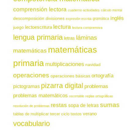
comprensión lectora
cuaderno actividades
cálculo mental
inglés
descomposición
divisiones
gramática
expresión escrita
lectura
juego
lectoescritura
lectura comprensiva
lengua primaria
láminas
letras
matemáticas
matemáticas
primaria
multiplicaciones
navidad
operaciones
ortografía
operaciones básicas
pizarra digital
pictogramas
problemas
problemas matemáticos
recortable
reglas ortográficas
sumas
restas
sopa de letras
resolución de problemas
verano
tablas de multiplicar
tercer ciclo
textos
vocabulario