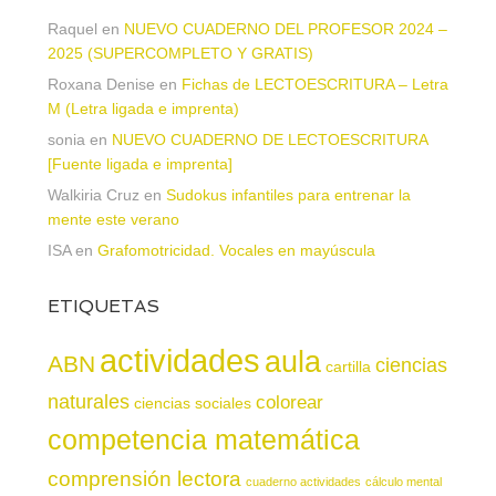
Raquel
en
NUEVO CUADERNO DEL PROFESOR 2024 –
2025 (SUPERCOMPLETO Y GRATIS)
Roxana Denise
en
Fichas de LECTOESCRITURA – Letra
M (Letra ligada e imprenta)
sonia
en
NUEVO CUADERNO DE LECTOESCRITURA
[Fuente ligada e imprenta]
Walkiria Cruz
en
Sudokus infantiles para entrenar la
mente este verano
ISA
en
Grafomotricidad. Vocales en mayúscula
ETIQUETAS
actividades
aula
ABN
ciencias
cartilla
naturales
colorear
ciencias sociales
competencia matemática
comprensión lectora
cuaderno actividades
cálculo mental