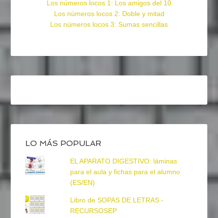
Los números locos 1: Los amigos del 10
Los números locos 2: Doble y mitad
Los números locos 3: Sumas sencillas
LO MÁS POPULAR
EL APARATO DIGESTIVO: láminas
para el aula y fichas para el alumno
(ES/EN)
Libro de SOPAS DE LETRAS -
RECURSOSEP