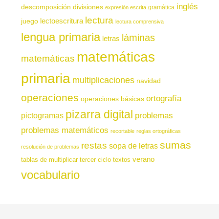
inglés
descomposición
divisiones
gramática
expresión escrita
lectura
juego
lectoescritura
lectura comprensiva
lengua primaria
láminas
letras
matemáticas
matemáticas
primaria
multiplicaciones
navidad
operaciones
ortografía
operaciones básicas
pizarra digital
pictogramas
problemas
problemas matemáticos
recortable
reglas ortográficas
sumas
restas
sopa de letras
resolución de problemas
verano
tablas de multiplicar
tercer ciclo
textos
vocabulario