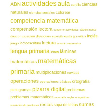
actividades
aula
ABN
ciencias
cartilla
naturales
colorear
ciencias sociales
competencia matemática
comprensión lectora
cuaderno actividades
cálculo mental
inglés
descomposición
divisiones
gramática
expresión escrita
lectura
juego
lectoescritura
lectura comprensiva
lengua primaria
láminas
letras
matemáticas
matemáticas
primaria
multiplicaciones
navidad
operaciones
ortografía
operaciones básicas
pizarra digital
pictogramas
problemas
problemas matemáticos
recortable
reglas ortográficas
sumas
restas
sopa de letras
resolución de problemas