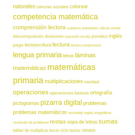
naturales
colorear
ciencias sociales
competencia matemática
comprensión lectora
cuaderno actividades
cálculo mental
inglés
descomposición
divisiones
gramática
expresión escrita
lectura
juego
lectoescritura
lectura comprensiva
lengua primaria
láminas
letras
matemáticas
matemáticas
primaria
multiplicaciones
navidad
operaciones
ortografía
operaciones básicas
pizarra digital
pictogramas
problemas
problemas matemáticos
recortable
reglas ortográficas
sumas
restas
sopa de letras
resolución de problemas
verano
tablas de multiplicar
tercer ciclo
textos