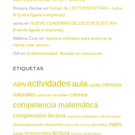
Roxana Denise
en
Fichas de LECTOESCRITURA – Letra
M (Letra ligada e imprenta)
sonia
en
NUEVO CUADERNO DE LECTOESCRITURA
[Fuente ligada e imprenta]
Walkiria Cruz
en
Sudokus infantiles para entrenar la
mente este verano
ISA
en
Grafomotricidad. Vocales en mayúscula
ETIQUETAS
actividades
aula
ABN
ciencias
cartilla
naturales
colorear
ciencias sociales
competencia matemática
comprensión lectora
cuaderno actividades
cálculo mental
inglés
descomposición
divisiones
gramática
expresión escrita
lectura
juego
lectoescritura
lectura comprensiva