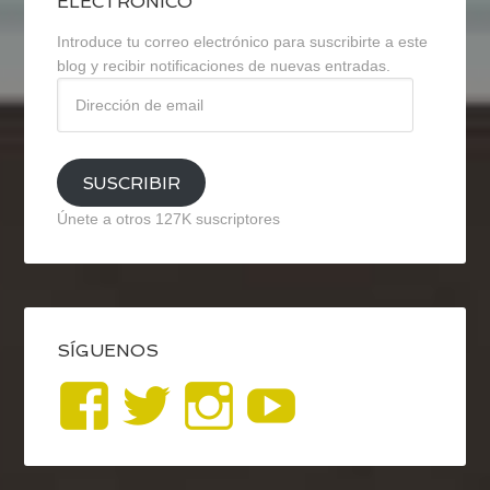
ELECTRÓNICO
Introduce tu correo electrónico para suscribirte a este
blog y recibir notificaciones de nuevas entradas.
Dirección
de
email
SUSCRIBIR
Únete a otros 127K suscriptores
SÍGUENOS
Ver
Ver
Ver
YouTub
perfil
perfil
perfil