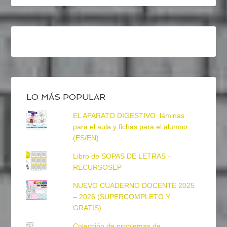
LO MÁS POPULAR
EL APARATO DIGESTIVO: láminas
para el aula y fichas para el alumno
(ES/EN)
Libro de SOPAS DE LETRAS -
RECURSOSEP
NUEVO CUADERNO DOCENTE 2025
– 2026 (SUPERCOMPLETO Y
GRATIS)
Colección de problemas de