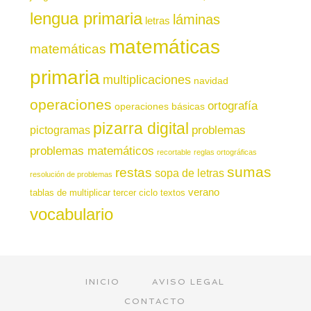
lengua primaria
láminas
letras
matemáticas
matemáticas
primaria
multiplicaciones
navidad
operaciones
ortografía
operaciones básicas
pizarra digital
pictogramas
problemas
problemas matemáticos
recortable
reglas ortográficas
sumas
restas
sopa de letras
resolución de problemas
verano
tablas de multiplicar
tercer ciclo
textos
vocabulario
INICIO
AVISO LEGAL
CONTACTO