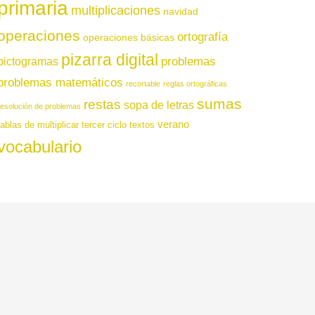
primaria
multiplicaciones
navidad
operaciones
ortografía
operaciones básicas
pizarra digital
pictogramas
problemas
problemas matemáticos
recortable
reglas ortográficas
sumas
restas
sopa de letras
resolución de problemas
verano
tablas de multiplicar
tercer ciclo
textos
vocabulario