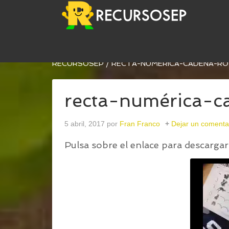
USTED ESTÁ AQUÍ:
INICIO
/
RECOPILACIÓN DE 
RECURSOSEP
/
RECTA-NUMÉRICA-CADENA-RO
recta-numérica-c
5 abril, 2017
por
Fran Franco
Dejar un comenta
Pulsa sobre el enlace para descargar 