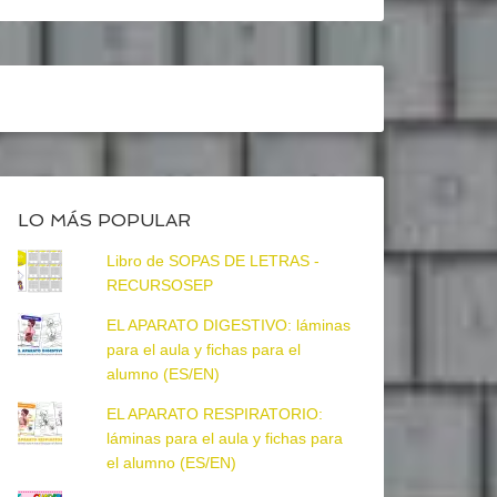
LO MÁS POPULAR
Libro de SOPAS DE LETRAS -
RECURSOSEP
EL APARATO DIGESTIVO: láminas
para el aula y fichas para el
alumno (ES/EN)
EL APARATO RESPIRATORIO:
láminas para el aula y fichas para
el alumno (ES/EN)