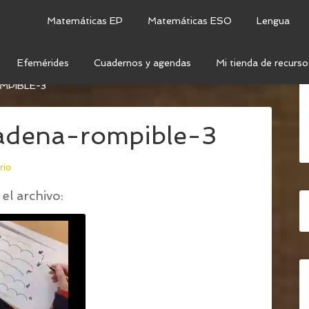
Matemáticas EP
Matemáticas ESO
Lengua
Efemérides
Cuadernos y agendas
Mi tienda de recurso
MATERIALES ABN USADOS POR MAESTROS -
MPIBLE-3
adena-rompible-3
rio
el archivo: