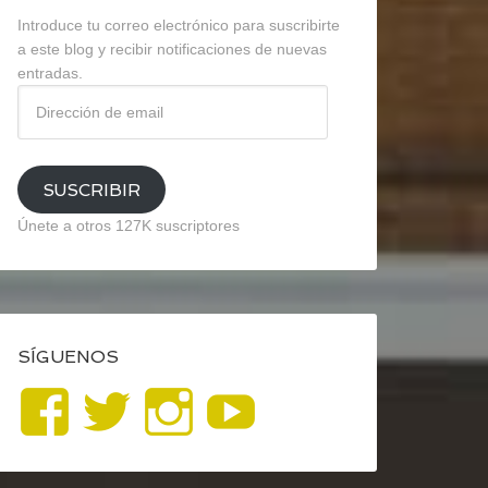
Introduce tu correo electrónico para suscribirte
a este blog y recibir notificaciones de nuevas
entradas.
Dirección
de
email
SUSCRIBIR
Únete a otros 127K suscriptores
SÍGUENOS
Ver
Ver
Ver
YouTube
perfil
perfil
perfil