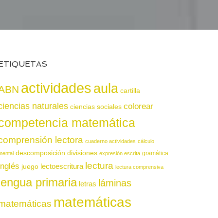
ETIQUETAS
actividades
aula
ABN
cartilla
ciencias naturales
colorear
ciencias sociales
competencia matemática
comprensión lectora
cuaderno actividades
cálculo
descomposición
divisiones
gramática
mental
expresión escrita
lectura
inglés
juego
lectoescritura
lectura comprensiva
lengua primaria
láminas
letras
matemáticas
matemáticas