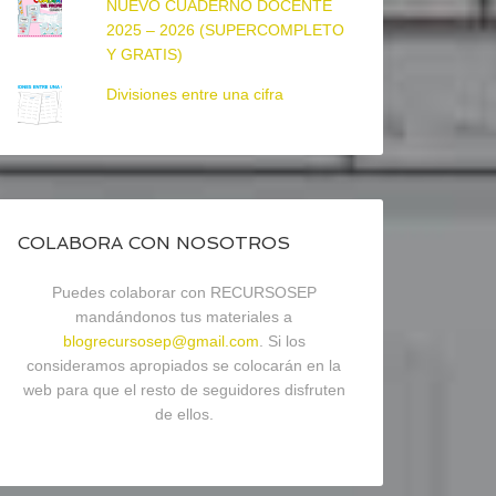
NUEVO CUADERNO DOCENTE
2025 – 2026 (SUPERCOMPLETO
Y GRATIS)
Divisiones entre una cifra
COLABORA CON NOSOTROS
Puedes colaborar con RECURSOSEP
mandándonos tus materiales a
blogrecursosep@gmail.com
. Si los
consideramos apropiados se colocarán en la
web para que el resto de seguidores disfruten
de ellos.