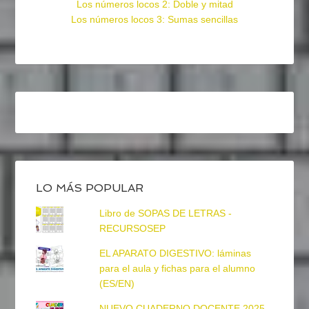
Los números locos 2: Doble y mitad
Los números locos 3: Sumas sencillas
LO MÁS POPULAR
Libro de SOPAS DE LETRAS -
RECURSOSEP
EL APARATO DIGESTIVO: láminas
para el aula y fichas para el alumno
(ES/EN)
NUEVO CUADERNO DOCENTE 2025