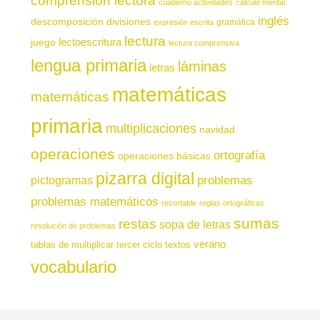
comprensión lectora
cuaderno actividades
cálculo mental
inglés
descomposición
divisiones
gramática
expresión escrita
lectura
juego
lectoescritura
lectura comprensiva
lengua primaria
láminas
letras
matemáticas
matemáticas
primaria
multiplicaciones
navidad
operaciones
ortografía
operaciones básicas
pizarra digital
pictogramas
problemas
problemas matemáticos
recortable
reglas ortográficas
sumas
restas
sopa de letras
resolución de problemas
verano
tablas de multiplicar
tercer ciclo
textos
vocabulario