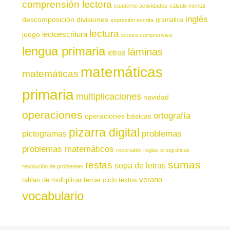
comprensión lectora
cuaderno actividades
cálculo mental
inglés
descomposición
divisiones
gramática
expresión escrita
lectura
juego
lectoescritura
lectura comprensiva
lengua primaria
láminas
letras
matemáticas
matemáticas
primaria
multiplicaciones
navidad
operaciones
ortografía
operaciones básicas
pizarra digital
pictogramas
problemas
problemas matemáticos
recortable
reglas ortográficas
sumas
restas
sopa de letras
resolución de problemas
verano
tablas de multiplicar
tercer ciclo
textos
vocabulario