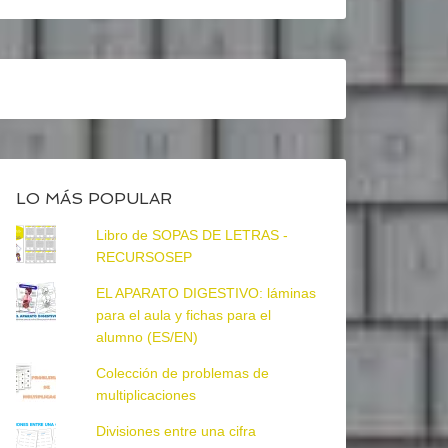
LO MÁS POPULAR
Libro de SOPAS DE LETRAS -
RECURSOSEP
EL APARATO DIGESTIVO: láminas
para el aula y fichas para el
alumno (ES/EN)
Colección de problemas de
multiplicaciones
Divisiones entre una cifra