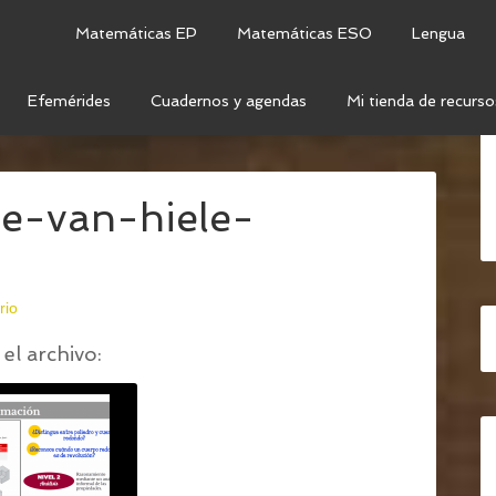
Matemáticas EP
Matemáticas ESO
Lengua
Efemérides
Cuadernos y agendas
Mi tienda de recurso
AJE EN GEOMETRÍA. NIVELES DE VAN HIELE
/
NIVELES-
je-van-hiele-
rio
el archivo: