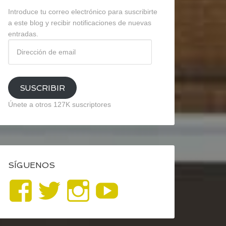
Introduce tu correo electrónico para suscribirte
a este blog y recibir notificaciones de nuevas
entradas.
Dirección
de
email
SUSCRIBIR
Únete a otros 127K suscriptores
SÍGUENOS
Ver
Ver
Ver
YouTube
perfil
perfil
perfil