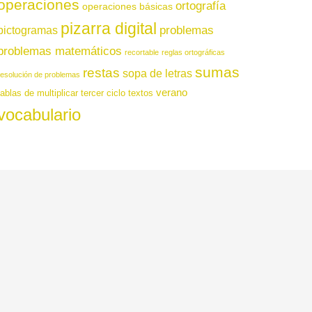
operaciones
ortografía
operaciones básicas
pizarra digital
pictogramas
problemas
problemas matemáticos
recortable
reglas ortográficas
sumas
restas
sopa de letras
resolución de problemas
verano
tablas de multiplicar
tercer ciclo
textos
vocabulario