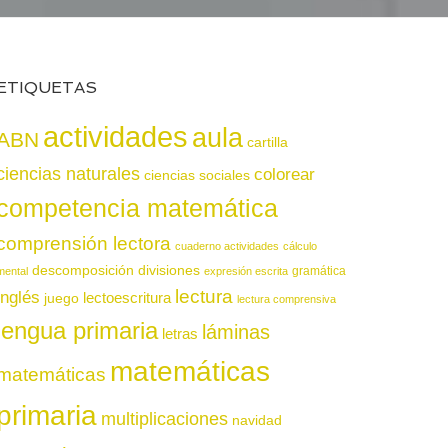
ETIQUETAS
actividades
aula
ABN
cartilla
ciencias naturales
colorear
ciencias sociales
competencia matemática
comprensión lectora
cuaderno actividades
cálculo
descomposición
divisiones
gramática
mental
expresión escrita
lectura
inglés
juego
lectoescritura
lectura comprensiva
lengua primaria
láminas
letras
matemáticas
matemáticas
primaria
multiplicaciones
navidad