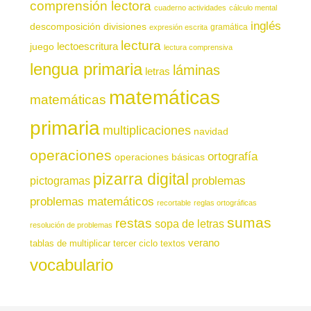
comprensión lectora
cuaderno actividades
cálculo mental
inglés
descomposición
divisiones
gramática
expresión escrita
lectura
juego
lectoescritura
lectura comprensiva
lengua primaria
láminas
letras
matemáticas
matemáticas
primaria
multiplicaciones
navidad
operaciones
ortografía
operaciones básicas
pizarra digital
pictogramas
problemas
problemas matemáticos
recortable
reglas ortográficas
sumas
restas
sopa de letras
resolución de problemas
verano
tablas de multiplicar
tercer ciclo
textos
vocabulario