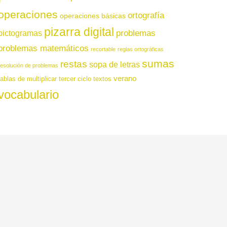
operaciones
ortografía
operaciones básicas
pizarra digital
pictogramas
problemas
problemas matemáticos
recortable
reglas ortográficas
sumas
restas
sopa de letras
resolución de problemas
verano
tablas de multiplicar
tercer ciclo
textos
vocabulario