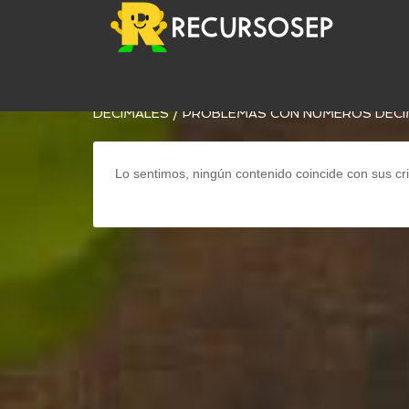
USTED ESTÁ AQUÍ:
INICIO
/
ARCHIVOS PARA
MA
DECIMALES
/
PROBLEMAS CON NÚMEROS DECI
Lo sentimos, ningún contenido coincide con sus cri