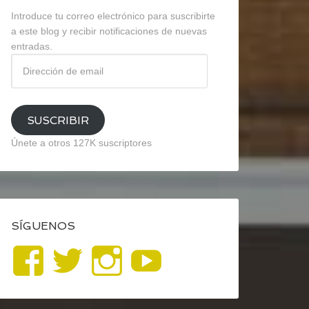
Introduce tu correo electrónico para suscribirte
a este blog y recibir notificaciones de nuevas
entradas.
Dirección
de
email
SUSCRIBIR
Únete a otros 127K suscriptores
SÍGUENOS
Ver
Ver
Ver
YouTube
perfil
perfil
perfil