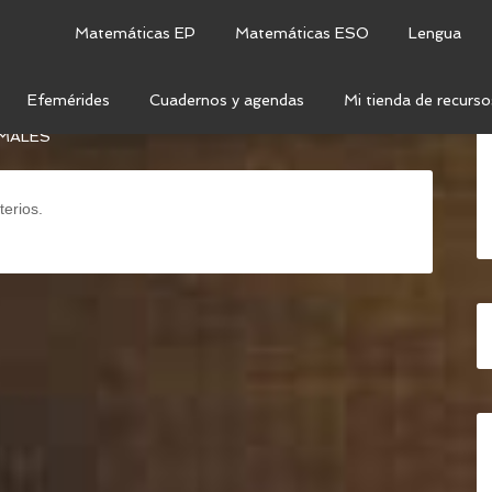
Matemáticas EP
Matemáticas ESO
Lengua
Efemérides
Cuadernos y agendas
Mi tienda de recurso
TEMÁTICAS SECUNDARIA
/
NÚMEROS
/
NÚMEROS
MALES
terios.