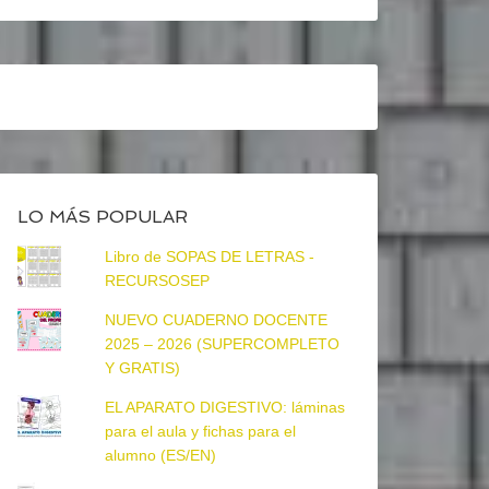
LO MÁS POPULAR
Libro de SOPAS DE LETRAS -
RECURSOSEP
NUEVO CUADERNO DOCENTE
2025 – 2026 (SUPERCOMPLETO
Y GRATIS)
EL APARATO DIGESTIVO: láminas
para el aula y fichas para el
alumno (ES/EN)