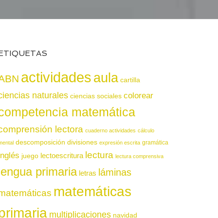
ETIQUETAS
actividades
aula
ABN
cartilla
ciencias naturales
colorear
ciencias sociales
competencia matemática
comprensión lectora
cuaderno actividades
cálculo
descomposición
divisiones
gramática
mental
expresión escrita
lectura
inglés
juego
lectoescritura
lectura comprensiva
lengua primaria
láminas
letras
matemáticas
matemáticas
primaria
multiplicaciones
navidad