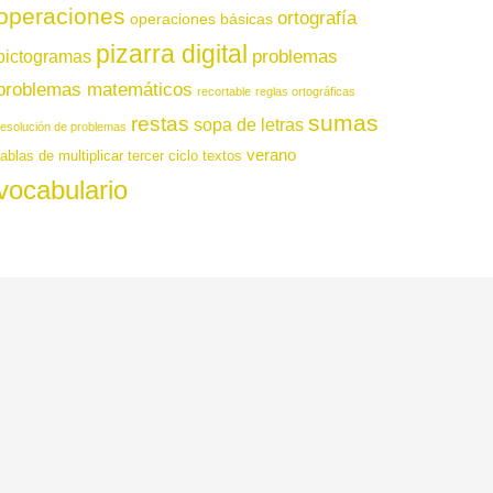
operaciones
ortografía
operaciones básicas
pizarra digital
pictogramas
problemas
problemas matemáticos
recortable
reglas ortográficas
sumas
restas
sopa de letras
resolución de problemas
verano
tablas de multiplicar
tercer ciclo
textos
vocabulario