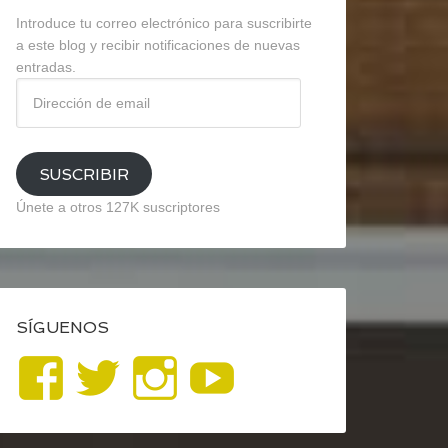
Introduce tu correo electrónico para suscribirte
a este blog y recibir notificaciones de nuevas
entradas.
Dirección
de
email
SUSCRIBIR
Únete a otros 127K suscriptores
SÍGUENOS
Ver
Ver
Ver
YouTube
perfil
perfil
perfil