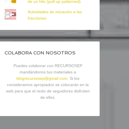
de un hilo (pull-up patterned)
Actividades de iniciación a las
fracciones
COLABORA CON NOSOTROS
Puedes colaborar con RECURSOSEP
mandándonos tus materiales a
blogrecursosep@gmail.com
. Si los
consideramos apropiados se colocarán en la
web para que el resto de seguidores disfruten
de ellos.