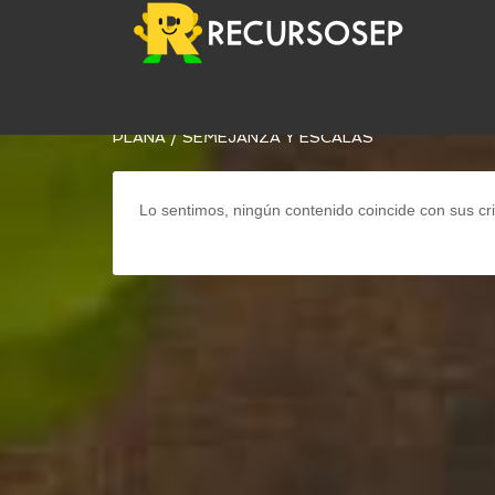
USTED ESTÁ AQUÍ:
INICIO
/
ARCHIVOS PARA
MA
PLANA
/
SEMEJANZA Y ESCALAS
Lo sentimos, ningún contenido coincide con sus cri