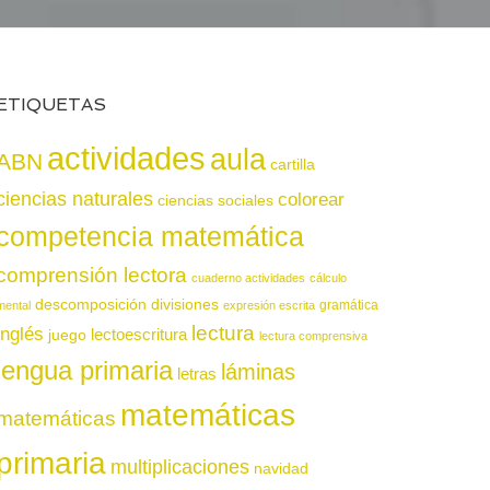
ETIQUETAS
actividades
aula
ABN
cartilla
ciencias naturales
colorear
ciencias sociales
competencia matemática
comprensión lectora
cuaderno actividades
cálculo
descomposición
divisiones
gramática
mental
expresión escrita
lectura
inglés
juego
lectoescritura
lectura comprensiva
lengua primaria
láminas
letras
matemáticas
matemáticas
primaria
multiplicaciones
navidad