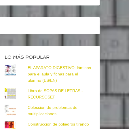
LO MÁS POPULAR
EL APARATO DIGESTIVO: láminas
para el aula y fichas para el
alumno (ES/EN)
Libro de SOPAS DE LETRAS -
RECURSOSEP
Colección de problemas de
multiplicaciones
Construcción de poliedros tirando