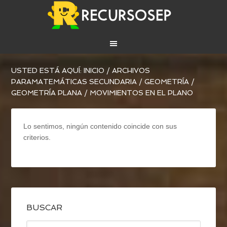
USTED ESTÁ AQUÍ:
INICIO
/
ARCHIVOS
PARA
MATEMÁTICAS SECUNDARIA
/
GEOMETRÍA
/
GEOMETRÍA PLANA
/
MOVIMIENTOS EN EL PLANO
Lo sentimos, ningún contenido coincide con sus
criterios.
BUSCAR