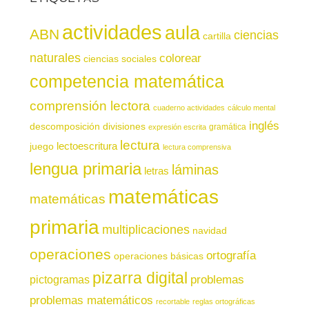
actividades
aula
ABN
ciencias
cartilla
naturales
colorear
ciencias sociales
competencia matemática
comprensión lectora
cuaderno actividades
cálculo mental
inglés
descomposición
divisiones
gramática
expresión escrita
lectura
juego
lectoescritura
lectura comprensiva
lengua primaria
láminas
letras
matemáticas
matemáticas
primaria
multiplicaciones
navidad
operaciones
ortografía
operaciones básicas
pizarra digital
pictogramas
problemas
problemas matemáticos
recortable
reglas ortográficas