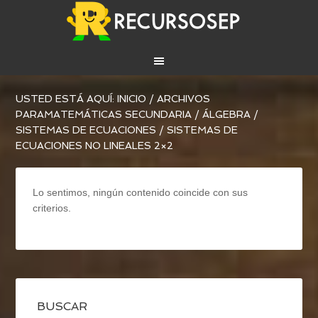
USTED ESTÁ AQUÍ:
INICIO
/
ARCHIVOS
PARA
MATEMÁTICAS SECUNDARIA
/
ÁLGEBRA
/
SISTEMAS DE ECUACIONES
/
SISTEMAS DE
ECUACIONES NO LINEALES 2×2
Lo sentimos, ningún contenido coincide con sus
criterios.
BUSCAR