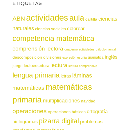
ETIQUETAS
actividades
aula
ABN
ciencias
cartilla
naturales
colorear
ciencias sociales
competencia matemática
comprensión lectora
cuaderno actividades
cálculo mental
inglés
descomposición
divisiones
gramática
expresión escrita
lectura
juego
lectoescritura
lectura comprensiva
lengua primaria
láminas
letras
matemáticas
matemáticas
primaria
multiplicaciones
navidad
operaciones
ortografía
operaciones básicas
pizarra digital
pictogramas
problemas