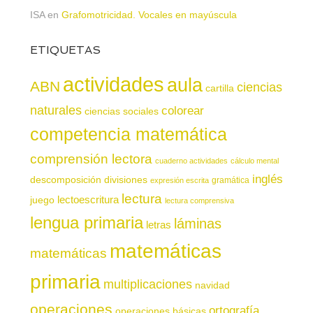
ISA
en
Grafomotricidad. Vocales en mayúscula
ETIQUETAS
actividades
aula
ABN
ciencias
cartilla
naturales
colorear
ciencias sociales
competencia matemática
comprensión lectora
cuaderno actividades
cálculo mental
inglés
descomposición
divisiones
gramática
expresión escrita
lectura
juego
lectoescritura
lectura comprensiva
lengua primaria
láminas
letras
matemáticas
matemáticas
primaria
multiplicaciones
navidad
operaciones
ortografía
operaciones básicas