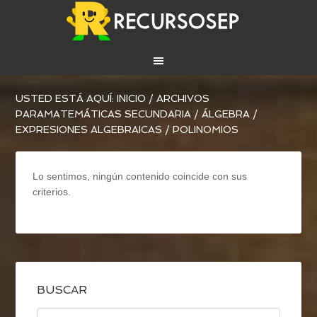
USTED ESTÁ AQUÍ:
INICIO
/
ARCHIVOS
PARA
MATEMÁTICAS SECUNDARIA
/
ÁLGEBRA
/
EXPRESIONES ALGEBRAICAS
/
POLINOMIOS
Lo sentimos, ningún contenido coincide con sus
criterios.
BUSCAR