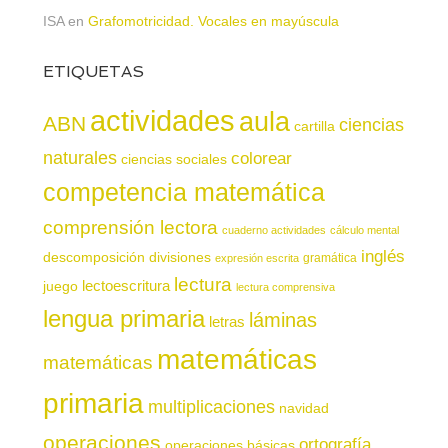
ISA
en
Grafomotricidad. Vocales en mayúscula
ETIQUETAS
actividades
aula
ABN
ciencias
cartilla
naturales
colorear
ciencias sociales
competencia matemática
comprensión lectora
cuaderno actividades
cálculo mental
inglés
descomposición
divisiones
gramática
expresión escrita
lectura
juego
lectoescritura
lectura comprensiva
lengua primaria
láminas
letras
matemáticas
matemáticas
primaria
multiplicaciones
navidad
operaciones
ortografía
operaciones básicas