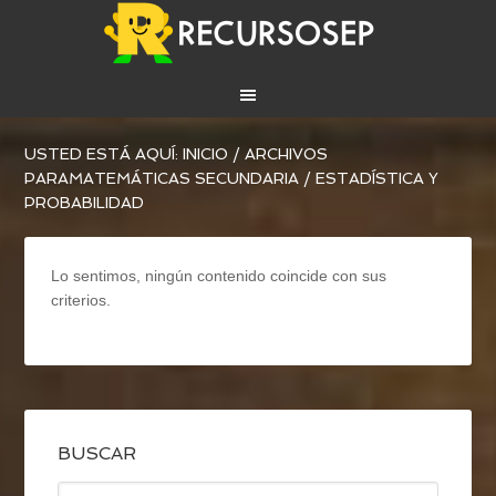
USTED ESTÁ AQUÍ:
INICIO
/
ARCHIVOS
PARA
MATEMÁTICAS SECUNDARIA
/
ESTADÍSTICA Y
PROBABILIDAD
Lo sentimos, ningún contenido coincide con sus
criterios.
BUSCAR