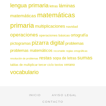
lengua primaria
láminas
letras
matemáticas
matemáticas
primaria
multiplicaciones
navidad
operaciones
ortografía
operaciones básicas
pizarra digital
pictogramas
problemas
problemas matemáticos
recortable
reglas ortográficas
sumas
restas
sopa de letras
resolución de problemas
verano
tablas de multiplicar
tercer ciclo
textos
vocabulario
INICIO
AVISO LEGAL
CONTACTO