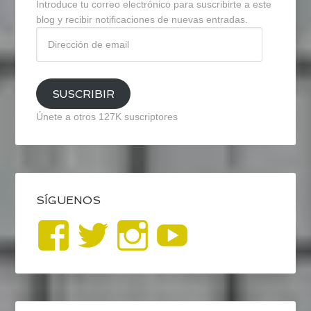
Introduce tu correo electrónico para suscribirte a este
blog y recibir notificaciones de nuevas entradas.
Dirección
de
email
SUSCRIBIR
Únete a otros 127K suscriptores
SÍGUENOS
Ver
Ver
Ver
YouTub
perfil
perfil
perfil
de
de
de