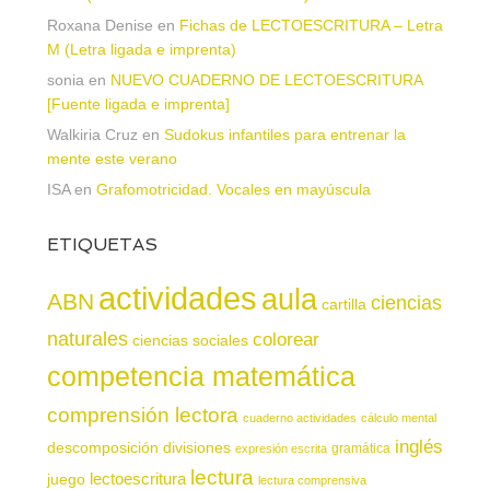
Roxana Denise
en
Fichas de LECTOESCRITURA – Letra
M (Letra ligada e imprenta)
sonia
en
NUEVO CUADERNO DE LECTOESCRITURA
[Fuente ligada e imprenta]
Walkiria Cruz
en
Sudokus infantiles para entrenar la
mente este verano
ISA
en
Grafomotricidad. Vocales en mayúscula
ETIQUETAS
actividades
aula
ABN
ciencias
cartilla
naturales
colorear
ciencias sociales
competencia matemática
comprensión lectora
cuaderno actividades
cálculo mental
inglés
descomposición
divisiones
gramática
expresión escrita
lectura
juego
lectoescritura
lectura comprensiva