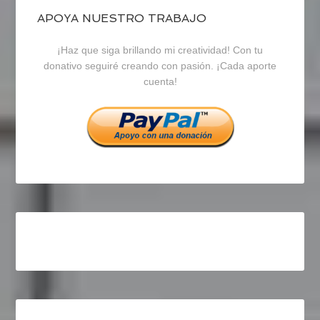
blogrecursosep
recursosep
recursosep
APOYA NUESTRO TRABAJO
¡Haz que siga brillando mi creatividad! Con tu
en
en
en
donativo seguiré creando con pasión. ¡Cada aporte
cuenta!
Facebook
Twitter
Instagram