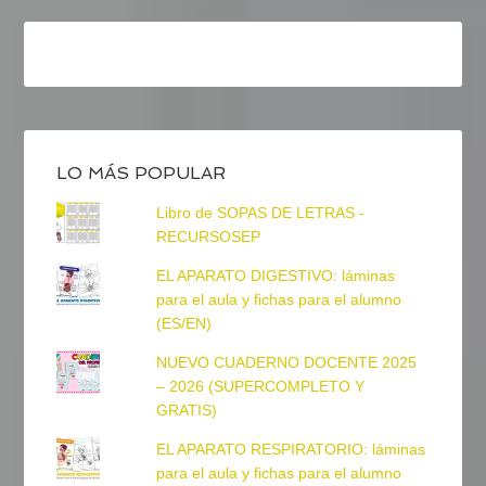
LO MÁS POPULAR
Libro de SOPAS DE LETRAS -
RECURSOSEP
EL APARATO DIGESTIVO: láminas
para el aula y fichas para el alumno
(ES/EN)
NUEVO CUADERNO DOCENTE 2025
– 2026 (SUPERCOMPLETO Y
GRATIS)
EL APARATO RESPIRATORIO: láminas
para el aula y fichas para el alumno