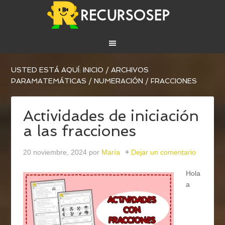
USTED ESTÁ AQUÍ:
INICIO
/
ARCHIVOS
PARA
MATEMÁTICAS
/
NUMERACIÓN
/
FRACCIONES
Actividades de iniciación
a las fracciones
20 noviembre, 2024
por
María
Dejar un comentario
Hola
a