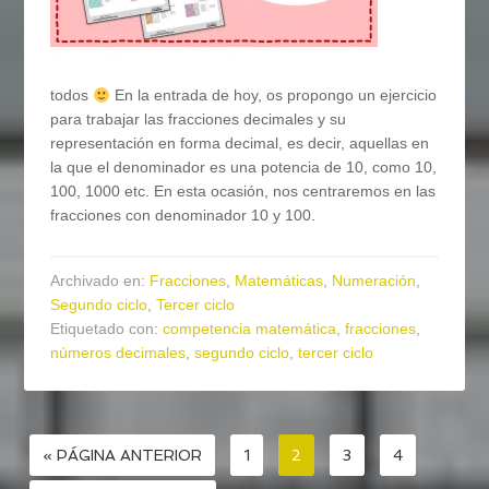
todos
En la entrada de hoy, os propongo un ejercicio
para trabajar las fracciones decimales y su
representación en forma decimal, es decir, aquellas en
la que el denominador es una potencia de 10, como 10,
100, 1000 etc. En esta ocasión, nos centraremos en las
fracciones con denominador 10 y 100.
Archivado en:
Fracciones
,
Matemáticas
,
Numeración
,
Segundo ciclo
,
Tercer ciclo
Etiquetado con:
competencia matemática
,
fracciones
,
números decimales
,
segundo ciclo
,
tercer ciclo
« PÁGINA ANTERIOR
1
2
3
4