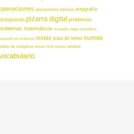
operaciones
ortografía
operaciones básicas
pizarra digital
pictogramas
problemas
problemas matemáticos
recortable
reglas ortográficas
sumas
restas
sopa de letras
resolución de problemas
verano
tablas de multiplicar
tercer ciclo
textos
vocabulario