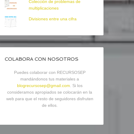
Colección de problemas de
multiplicaciones
Divisiones entre una cifra
COLABORA CON NOSOTROS
Puedes colaborar con RECURSOSEP
mandándonos tus materiales a
blogrecursosep@gmail.com
. Si los
consideramos apropiados se colocarán en la
web para que el resto de seguidores disfruten
de ellos.