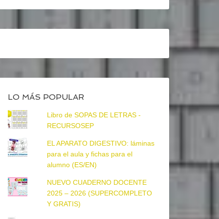
LO MÁS POPULAR
Libro de SOPAS DE LETRAS -
RECURSOSEP
EL APARATO DIGESTIVO: láminas
para el aula y fichas para el
alumno (ES/EN)
NUEVO CUADERNO DOCENTE
2025 – 2026 (SUPERCOMPLETO
Y GRATIS)