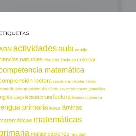
ETIQUETAS
actividades
aula
ABN
cartilla
ciencias naturales
colorear
ciencias sociales
competencia matemática
comprensión lectora
cuaderno actividades
cálculo
descomposición
divisiones
gramática
mental
expresión escrita
lectura
inglés
juego
lectoescritura
lectura comprensiva
lengua primaria
láminas
letras
matemáticas
matemáticas
primaria
multiplicaciones
navidad