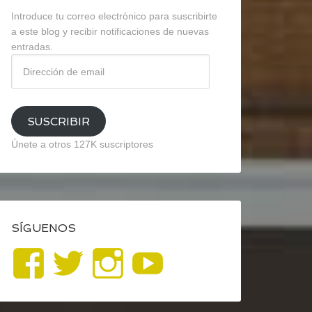
Introduce tu correo electrónico para suscribirte
a este blog y recibir notificaciones de nuevas
entradas.
Dirección
de
email
SUSCRIBIR
Únete a otros 127K suscriptores
SÍGUENOS
Ver
Ver
Ver
YouTube
perfil
perfil
perfil