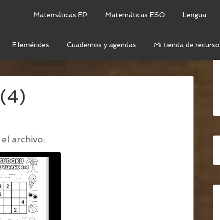
Matemáticas EP
Matemáticas ESO
Lengua
Efemérides
Cuadernos y agendas
Mi tienda de recurso
ES PARA ENTRENAR LA MENTE ESTE VERANO
/
(4)
el archivo: