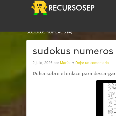
USTED ESTÁ AQUÍ:
INICIO
/
SUDOKUS INFANTIL
SUDOKUS NUMEROS (4)
sudokus numeros 
2 julio, 2026
por
María
Dejar un comentario
Pulsa sobre el enlace para descargar 