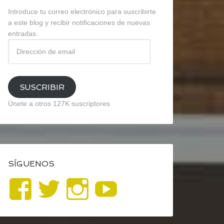
Introduce tu correo electrónico para suscribirte
a este blog y recibir notificaciones de nuevas
entradas.
Dirección
de
email
SUSCRIBIR
Únete a otros 127K suscriptores
SÍGUENOS
Ver
Ver
Ver
YouTube
perfil
perfil
perfil