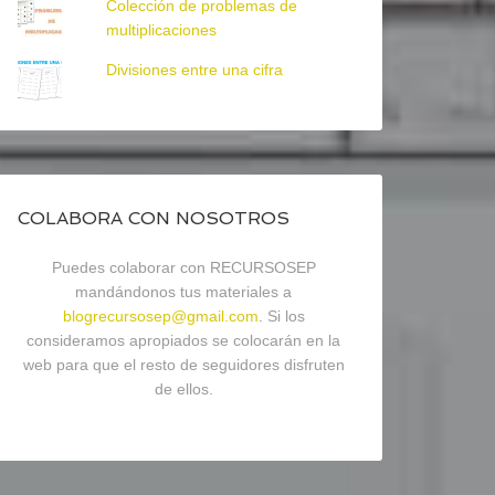
Colección de problemas de
multiplicaciones
Divisiones entre una cifra
COLABORA CON NOSOTROS
Puedes colaborar con RECURSOSEP
mandándonos tus materiales a
blogrecursosep@gmail.com
. Si los
consideramos apropiados se colocarán en la
web para que el resto de seguidores disfruten
de ellos.