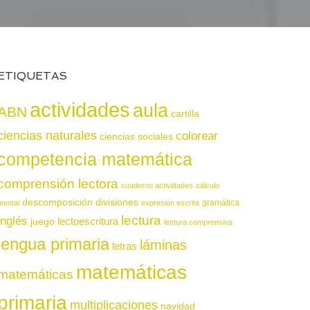
ETIQUETAS
actividades
aula
ABN
cartilla
ciencias naturales
colorear
ciencias sociales
competencia matemática
comprensión lectora
cuaderno actividades
cálculo
descomposición
divisiones
gramática
mental
expresión escrita
lectura
inglés
juego
lectoescritura
lectura comprensiva
lengua primaria
láminas
letras
matemáticas
matemáticas
primaria
multiplicaciones
navidad