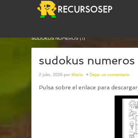
USTED ESTÁ AQUÍ:
INICIO
/
SUDOKUS INFANTIL
SUDOKUS NUMEROS (1)
sudokus numeros 
2 julio, 2026
por
María
Dejar un comentario
Pulsa sobre el enlace para descargar 