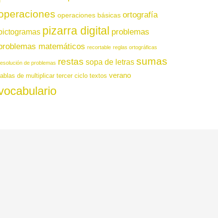
operaciones
ortografía
operaciones básicas
pizarra digital
pictogramas
problemas
problemas matemáticos
recortable
reglas ortográficas
sumas
restas
sopa de letras
resolución de problemas
verano
tablas de multiplicar
tercer ciclo
textos
vocabulario