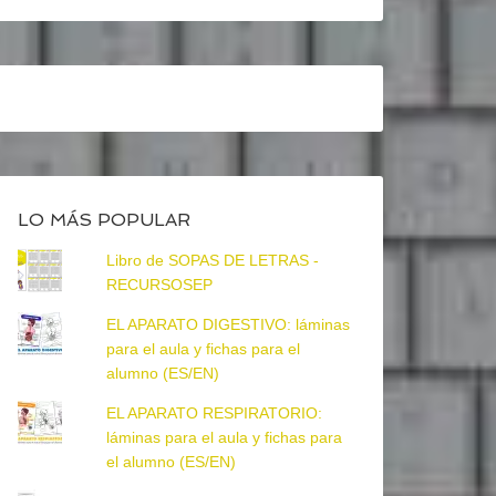
LO MÁS POPULAR
Libro de SOPAS DE LETRAS -
RECURSOSEP
EL APARATO DIGESTIVO: láminas
para el aula y fichas para el
alumno (ES/EN)
EL APARATO RESPIRATORIO:
láminas para el aula y fichas para
el alumno (ES/EN)