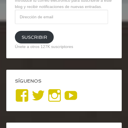
Introduce tu correo electrónico para suscribirte a este
blog y recibir notificaciones de nuevas entradas.
Dirección
de
email
SUSCRIBIR
Únete a otros 127K suscriptores
SÍGUENOS
Ver
Ver
Ver
YouTub
perfil
perfil
perfil
de
de
de