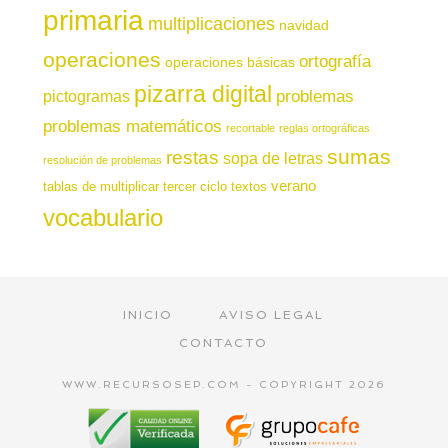
primaria
multiplicaciones
navidad
operaciones
ortografía
operaciones básicas
pizarra digital
pictogramas
problemas
problemas matemáticos
recortable
reglas ortográficas
sumas
restas
sopa de letras
resolución de problemas
verano
tablas de multiplicar
tercer ciclo
textos
vocabulario
INICIO
AVISO LEGAL
CONTACTO
WWW.RECURSOSEP.COM - COPYRIGHT 2026