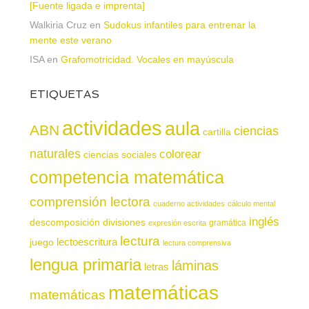
[Fuente ligada e imprenta]
Walkiria Cruz
en
Sudokus infantiles para entrenar la
mente este verano
ISA
en
Grafomotricidad. Vocales en mayúscula
ETIQUETAS
actividades
aula
ABN
ciencias
cartilla
naturales
colorear
ciencias sociales
competencia matemática
comprensión lectora
cuaderno actividades
cálculo mental
inglés
descomposición
divisiones
gramática
expresión escrita
lectura
juego
lectoescritura
lectura comprensiva
lengua primaria
láminas
letras
matemáticas
matemáticas